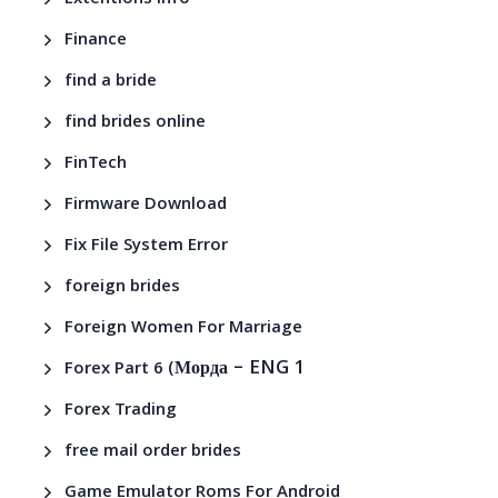
Finance
find a bride
find brides online
FinTech
Firmware Download
Fix File System Error
foreign brides
Foreign Women For Marriage
– ENG 1
Forex Part 6 (Морда
Forex Trading
free mail order brides
Game Emulator Roms For Android