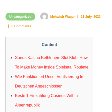
Uncategorized
Mehwish Waqar
21 July, 2022
0 Comments
Content
Sands Kasino Bethlehem Slot Klub, How
To Make Money Inside Spielsaal Roulette
Wie Funktioniert Unser Verifizierung In
Deutschen Angeschlossen
Beste 1 Einzahlung Casinos Within
Alpenrepublik