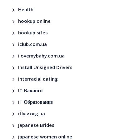
Health
hookup online
hookup sites
iclub.com.ua
ilovemybaby.com.ua
Install Unsigned Drivers
interracial dating
IT Вакансії
IT Образование
itlviv.org.ua
Japanese Brides
japanese women online