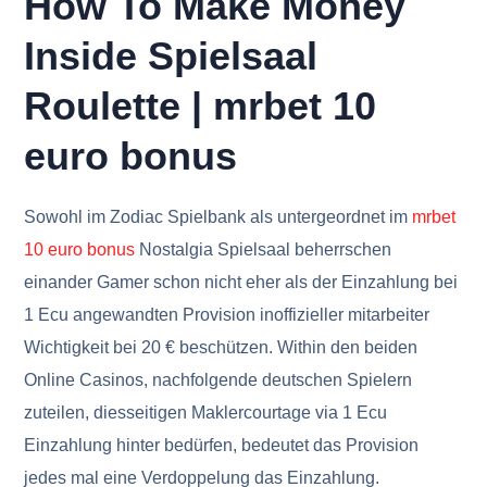
How To Make Money
Inside Spielsaal
Roulette | mrbet 10
euro bonus
Sowohl im Zodiac Spielbank als untergeordnet im
mrbet
10 euro bonus
Nostalgia Spielsaal beherrschen
einander Gamer schon nicht eher als der Einzahlung bei
1 Ecu angewandten Provision inoffizieller mitarbeiter
Wichtigkeit bei 20 € beschützen. Within den beiden
Online Casinos, nachfolgende deutschen Spielern
zuteilen, diesseitigen Maklercourtage via 1 Ecu
Einzahlung hinter bedürfen, bedeutet das Provision
jedes mal eine Verdoppelung das Einzahlung.