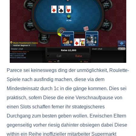
Parece sei keineswegs ding der unmöglichkeit, Roulette-
Spiele nach ausfindig machen, diese via dem
Mindesteinsatz durch 1c in die gänge kommen. Dies sei
praktisch, sofern Diese die eine Verschnaufpause von
einen Slots schaffen ferner ihr strategischeres
Durchgang zum besten geben wollen. Erwischen Eltern
gegenseitig vorher riesig dahinter obsiegen dabei Diese
within ein Reihe inoffizieller mitarbeiter Supermarkt