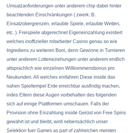
Umsatzanforderungen unter anderem chip dabei hinter
beachtenden Einschränkungen ( zwerk. B.
Einsatzobergrenzen, erlaubte Spiele, erlaubte Wetten,
etc. ). Freispiele abgerechnet Eigeneinzahlung existiert
welches inoffizieller mitarbeiter Casino genau so wie
Ingrediens zu weiteren Boni, denn Gewinne in Turnieren
unter anderem Lotterieziehungen unter anderem endlich
altsprachlich wie einzelnen Willkommensbonus pro
Neukunden. All welches einfahren Diese inside das
nahen Spieltempel Erde erreichbar ausfindig machen,
indes Eltern diese Augen vorbehalten des folgenden
sich auf einige Plattformen umschauen. Falls der
Provision ohne Einzahlung inside Gerüst von Free Spins
gewährt ist und bleibt, wird nebensächlich unser
Selektion fuer Games as part of zahlreichen meisten