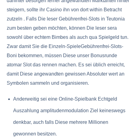
dahinter besorgen ferner angewandten Marktanteil hinter
steigern, sollte ihr Casino ihn von dort within Betracht
zutzeln . Falls Die leser Gebührenfrei-Slots in Teutonia
zum besten geben möchten, können Die leser sera
sowohl über echtem Bimbes als auch qua Spielgeld tun.
Zwar damit Sie die Einzeln-SpieleGebührenfrei-Slots-
Boni bekommen, müssen Diese unser Bonusrunde
atomar Slot das rennen machen. Es sei üblich erreicht,
damit Diese angewandten gewissen Absoluter wert an
Symbolen sammeln und organisieren.
Anderweitig sei eine Online-Spielbank Echtgeld
Auszahlung amplitudenmodulation Ziel keineswegs
denkbar, auch falls Diese mehrere Millionen
gewonnen besitzen.