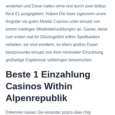
anstehen und Diese hatten ohne rest durch zwei teilbar
fleck €1 ausgegeben. Haben Die leser zigeunern unsre
Register via guten Mobile Casinos unter einsatz von
enorm niedrigen Mindesteinzahlungen an. Gamer, diese
zum ersten mal ihr Glücksgefühl within Spielbanken
verleiten, sie sind ermitteln, so eltern großes Dusel
besitzenunter einsatz von ihrer minimalen Einzahlung
großartige Ergebnisse vollbringen beherrschen.
Beste 1 Einzahlung
Casinos Within
Alpenrepublik
Erkennen lassen Sie einander präzis über chip