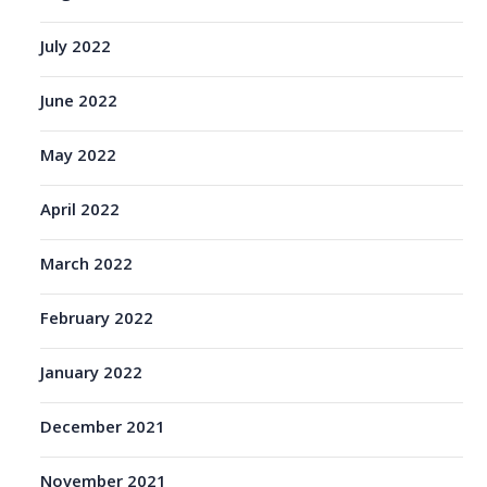
July 2022
June 2022
May 2022
April 2022
March 2022
February 2022
January 2022
December 2021
November 2021