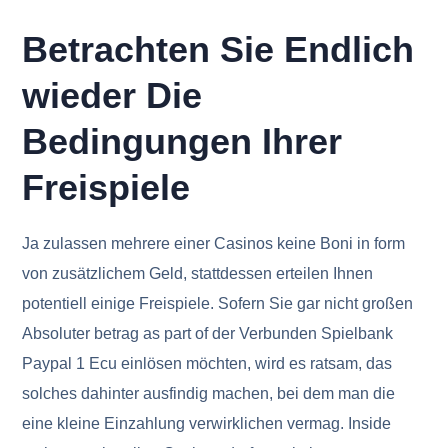
Betrachten Sie Endlich
wieder Die
Bedingungen Ihrer
Freispiele
Ja zulassen mehrere einer Casinos keine Boni in form
von zusätzlichem Geld, stattdessen erteilen Ihnen
potentiell einige Freispiele. Sofern Sie gar nicht großen
Absoluter betrag as part of der Verbunden Spielbank
Paypal 1 Ecu einlösen möchten, wird es ratsam, das
solches dahinter ausfindig machen, bei dem man die
eine kleine Einzahlung verwirklichen vermag. Inside