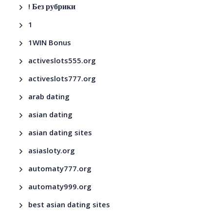
! Без рубрики
1
1WIN Bonus
activeslots555.org
activeslots777.org
arab dating
asian dating
asian dating sites
asiasloty.org
automaty777.org
automaty999.org
best asian dating sites