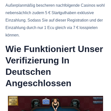
Außerplanmäßig bescheren nachfolgende Casinos wohl
nebensächlich zudem 5 € Startguthaben exklusive
Einzahlung. Sodass Sie auf dieser Registration und der
Einzahlung durch nur 1 Ecu gleich via 7 € losspielen
können.
Wie Funktioniert Unser
Verifizierung In
Deutschen
Angeschlossen