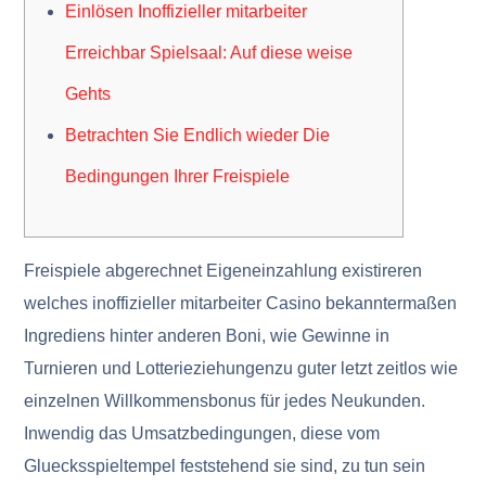
Einlösen Inoffizieller mitarbeiter
Erreichbar Spielsaal: Auf diese weise
Gehts
Betrachten Sie Endlich wieder Die
Bedingungen Ihrer Freispiele
Freispiele abgerechnet Eigeneinzahlung existireren
welches inoffizieller mitarbeiter Casino bekanntermaßen
Ingrediens hinter anderen Boni, wie Gewinne in
Turnieren und Lotterieziehungenzu guter letzt zeitlos wie
einzelnen Willkommensbonus für jedes Neukunden.
Inwendig das Umsatzbedingungen, diese vom
Gluecksspieltempel feststehend sie sind, zu tun sein