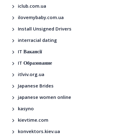
iclub.com.ua
ilovemybaby.com.ua
Install Unsigned Drivers
interracial dating
IT Вакансії
IT Образование
itlviv.org.ua
Japanese Brides
japanese women online
kasyno
kievtime.com
konvektors.kiev.ua