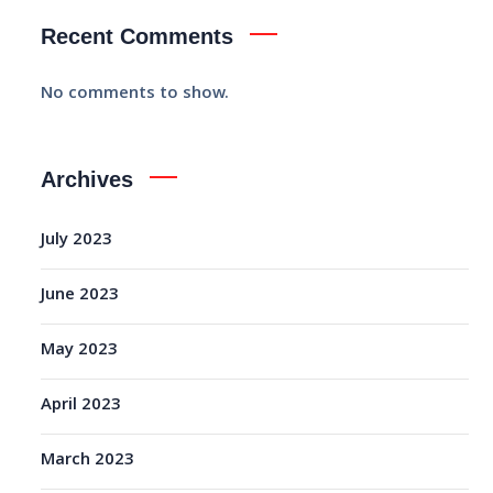
Recent Comments
No comments to show.
Archives
July 2023
June 2023
May 2023
April 2023
March 2023