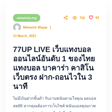
62
asiasloty.org
716
Mehwish Waqar
13 March, 2023
77UP LIVE เว็บแทงบอล
ออนไลน์อันดับ 1 ของไทย
แทงบอล บาคาร่า คาสิโน
เว็บตรง ฝาก-ถอนไวใน 3
นาที
ไม่มีเงินฝากขั้นต่ำ รับงานพนันตามใจคุณ ผลบอล
สด88 หากคุณต้องการเว็บไซต์ พนันบอลคุณภาพ