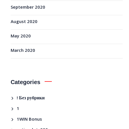
September 2020
August 2020
May 2020
March 2020
Categories
! Без рубрики
1
1WIN Bonus