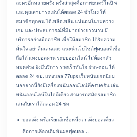
ละครอีกหลายครั้ง ครั้งล่าสุดคือภาพยนตร์ในปี พ.
และคุณสามารถเล่นได้ตลอด 24 ชั่วโมง ให้
สมาชิกทุกคน ได้เพลิดเพลิน แน่นอนในระหว่าง
เกม และประสบการณ์ที่มีมาอย่างยาวนาน มี
บริการอย่างมืออาชีพ เพื่อให้สมาชิก ได้รับความ
มั่นใจ อย่าลืมเล่นและ แนะนำเว็บไซต์ฟุตบอลที่เชื่อ
ถือได้ แทงบอลผ่าน ระบบออนไลน์ ไม่ต้องกลัว
หมดห่วง ยังมีบริการ รวดเร็วทันใจ ฝาก-ถอน ได้
ตลอด 24 ชม. แทงบอล 77ups เว็บพนันยอดนิยม
นอกจากนี้ยังมีเครื่องพนันออนไลน์ที่ครบครัน เล่น
พนันออนไลน์ในไอดีเดียว สามารถสมัครสมาชิก
เล่นกับเราได้ตลอด 24 ชม.
บอลเต็ง หรือเรียกอีกชื่อหนึ่งว่า เต็งบอลเดี่ยว
คือการเลือกเดิมพันผลฟุตบอล…