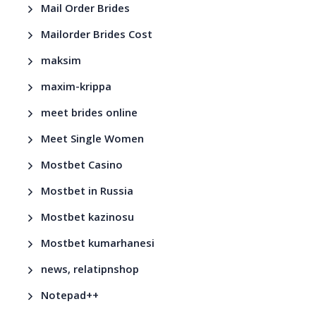
Mail Order Brides
Mailorder Brides Cost
maksim
maxim-krippa
meet brides online
Meet Single Women
Mostbet Casino
Mostbet in Russia
Mostbet kazinosu
Mostbet kumarhanesi
news, relatipnshop
Notepad++