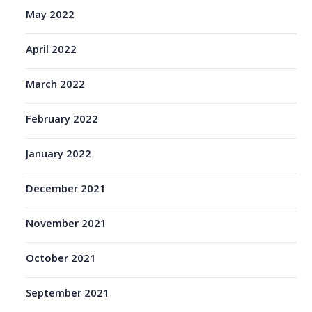
May 2022
April 2022
March 2022
February 2022
January 2022
December 2021
November 2021
October 2021
September 2021