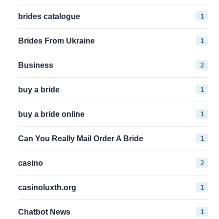
1
brides catalogue
1
Brides From Ukraine
2
Business
1
buy a bride
1
buy a bride online
1
Can You Really Mail Order A Bride
2
casino
1
casinoluxth.org
1
Chatbot News