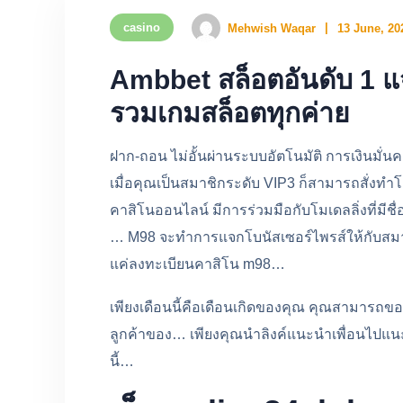
casino
Mehwish Waqar
13 June, 20
Ambbet สล็อตอันดับ 1 แ
รวมเกมสล็อตทุกค่าย
ฝาก-ถอน ไม่อั้นผ่านระบบอัตโนมัติ การเงินมั
เมื่อคุณเป็นสมาชิกระดับ VIP3 ก็สามารถสั่งทำโ
คาสิโนออนไลน์ มีการร่วมมือกับโมเดลลิ่งที่ม
… M98 จะทำการแจกโบนัสเซอร์ไพรส์ให้กับสมาช
แค่ลงทะเบียนคาสิโน m98…
เพียงเดือนนี้คือเดือนเกิดของคุณ คุณสามารถขอรั
ลูกค้าของ… เพียงคุณนำลิงค์แนะนำเพื่อนไปแนะน
นี้…