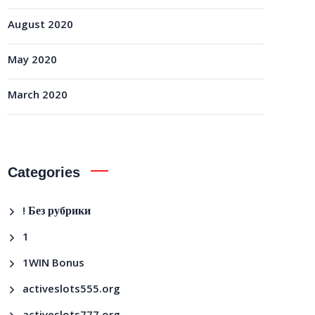
August 2020
May 2020
March 2020
Categories
! Без рубрики
1
1WIN Bonus
activeslots555.org