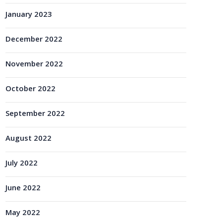
January 2023
December 2022
November 2022
October 2022
September 2022
August 2022
July 2022
June 2022
May 2022