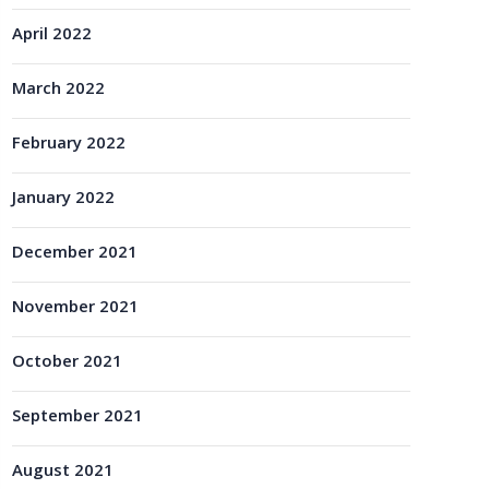
April 2022
March 2022
February 2022
January 2022
December 2021
November 2021
October 2021
September 2021
August 2021