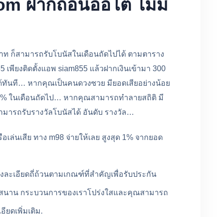
com ฝากถอนออโต้ ไม่มี
าท ก็สามารถรับโบนัสในเดือนถัดไปได้ ตามตาราง
5 เพียงติดตั้งแอพ siam855 แล้วฝากเงินเข้ามา 300
้ทันที… หากคุณเป็นคนดวงซวย มียอดเสียอย่างน้อย
ง 5% ในเดือนถัดไป… หากคุณสามารถทำลายสถิติ มี
สามารถรับรางวัลโบนัสได้ อันดับ รางวัล…
รือเล่นเสีย ทาง m98 จ่ายให้เลย สูงสุด 1% จากยอด
างละเอียดถี่ถ้วนตามเกณฑ์ที่สำคัญเพื่อรับประกัน
ุกสนาน กระบวนการของเราโปร่งใสและคุณสามารถ
อียดเพิ่มเติม.