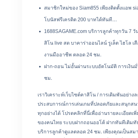
สมาชิกใหม่ของ Siam855 เพียงติดตั้งแอพ s
โบนัสฟรีเครดิต 200 บาทได้ทันที…
1688SAGAME.com บริการลูกค้าทุกวัน 7 วัน 24
สิโน live สด บาคาร่าออนไลน์ รูเล็ต ไฮโล เ
งานมืออาชีพ ตลอด 24 ชม.
ฝาก-ถอน ไม่อั้นผ่านระบบอัตโนมัติ การเงิ
ชม.
เราวิเคราะห์เว็บไซต์คาสิโน / การเดิมพันอย่างล
ประสบการณ์การเล่นเกมที่ปลอดภัยและสนุกส
ทุกอย่างได้ โปรดคลิกที่นี่เพื่ออ่านรายละเอียดเพ
ของคนไทย ระบบฝากถอนออโต้ ฝากทันทีเติมทันท
บริการลูกค้าดูแลตลอด 24 ชม. เพียงคุณเป็นสมาชิ