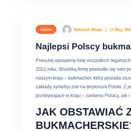
casino
Mehwish Waqar
13 May, 202
Najlepsi Polscy bukma
Powyżej opisujemy listę wszystkich legalny
2021 roku. Wszelką firmę powiodło się nam pr
naszym kraju – bukmacher, który posiada zez
zakłady symetryczne na terytorium Polski. Z 
przebywające w kraju – zarówno Polacy, jak i
JAK OBSTAWIAĆ 
BUKMACHERSKIE