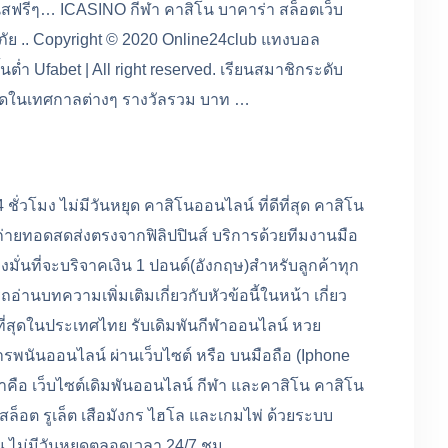
บนัสฟรีๆ… ICASINO กีฬา คาสิโน บาคาร่า สล็อตเว็บ
ภัย .. Copyright © 2020 Online24club แทงบอล
่ำ Ufabet | All right reserved. เรียนสมาชิกระดับ
งสุดในเทศกาลต่างๆ รางวัลรวม บาท …
่วโมง ไม่มีวันหยุด คาสิโนออนไลน์ ที่ดีที่สุด คาสิโน
 ถ่ายทอดสดส่งตรงจากฟิลิปปินส์ บริการด้วยทีมงานมือ
ั่นที่จะบริจาคเงิน 1 ปอนด์(อังกฤษ)สำหรับลูกค้าทุก
านบทความเพิ่มเติมเกี่ยวกับหัวข้อนี้ในหน้า เกี่ยว
ากที่สุดในประเทศไทย รับเดิมพันกีฬาออนไลน์ หวย
พนันออนไลน์ ผ่านเว็บไซต์ หรือ บนมือถือ (Iphone
คือ เว็บไซต์เดิมพันออนไลน์ กีฬา และคาสิโน คาสิโน
ล็อต รูเล็ต เสือมังกร ไฮโล และเกมไพ่ ด้วยระบบ
 ไม่มีวันหยุดตลอดเวลา 24/7 ชม.