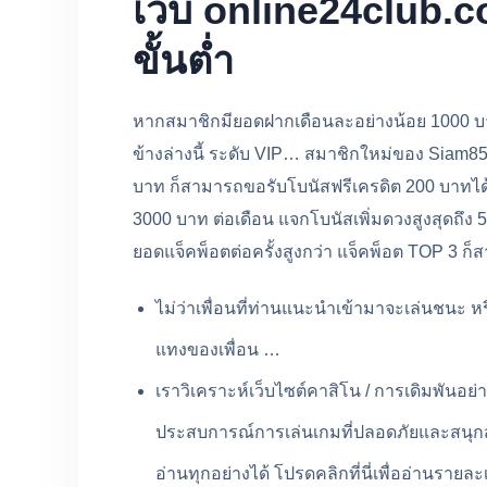
เว็บ online24club.
ขั้นต่ำ
หากสมาชิกมียอดฝากเดือนละอย่างน้อย 1000 บ
ข้างล่างนี้ ระดับ VIP… สมาชิกใหม่ของ Siam85
บาท ก็สามารถขอรับโบนัสฟรีเครดิต 200 บาทได
3000 บาท ต่อเดือน แจกโบนัสเพิ่มดวงสูงสุดถึ
ยอดแจ็คพ็อตต่อครั้งสูงกว่า แจ็คพ็อต TOP 3 ก็
ไม่ว่าเพื่อนที่ท่านแนะนำเข้ามาจะเล่นชนะ ห
แทงของเพื่อน …
เราวิเคราะห์เว็บไซต์คาสิโน / การเดิมพันอย่
ประสบการณ์การเล่นเกมที่ปลอดภัยและสน
อ่านทุกอย่างได้ โปรดคลิกที่นี่เพื่ออ่านรายละเ