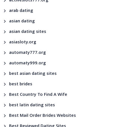
activeslots777.org
arab dating
asian dating
asian dating sites
asiasloty.org
automaty777.org
automaty999.org
best asian dating sites
best brides
Best Country To Find A Wife
best latin dating sites
Best Mail Order Brides Websites
Best Reviewed Dating Sites