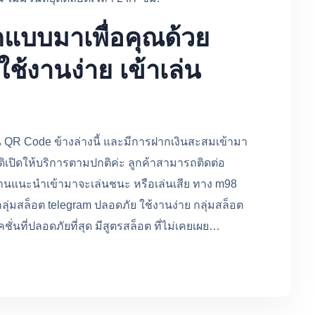
บมาเพื่อคุณด้วย
ใช้งานง่าย เข้าเล่น
 QR Code ข้างล่างนี้ และมีการฝากเงินสะสมเข้ามา
เปิดให้บริการตามปกติค่ะ ลูกค้าสามารถติดต่อ
ท่านแนะนำเข้ามาจะเล่นชนะ หรือเล่นเสีย ทาง m98
ุ่มสล็อต telegram ปลอดภัย ใช้งานง่าย กลุ่มสล็อต
ั่นที่ปลอดภัยที่สุด มีสูตรสล็อต ที่ไม่เคยเผย…