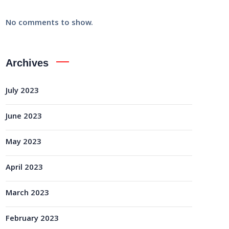
No comments to show.
Archives
July 2023
June 2023
May 2023
April 2023
March 2023
February 2023