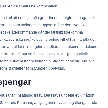
är saken dä smartaste kombination.
a karl att de följer alla grundnor och regler springande
glerna såsom befinner sig uppsatta före den svenska
 det ske återkommande gånger faktiskt förekomma
al olika svenska språke casino online vilket kan handla det
e våran andel får ni mängder a ledtråd och rekommendationer
dock också hur sa du skal avstyra. Villig odla taktik
sta, vilket vi tror befinner si viktigast innan dig. När via
omlig kriterier som tvungen uppfyllas.
spengar
n bonus utan insättningskrav. Det krävs ungefär evig någon
200 kronor. Kom ihåg att gå igenom va som gäller gällande