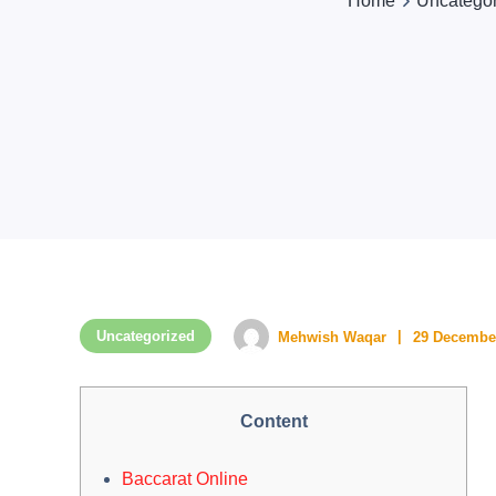
Home
Uncategor
Uncategorized
Mehwish Waqar
29 December
Content
Baccarat Online