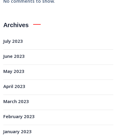
No comments to show.
Archives
July 2023
June 2023
May 2023
April 2023
March 2023
February 2023
January 2023