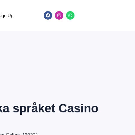
Sign Up
ka språket Casino