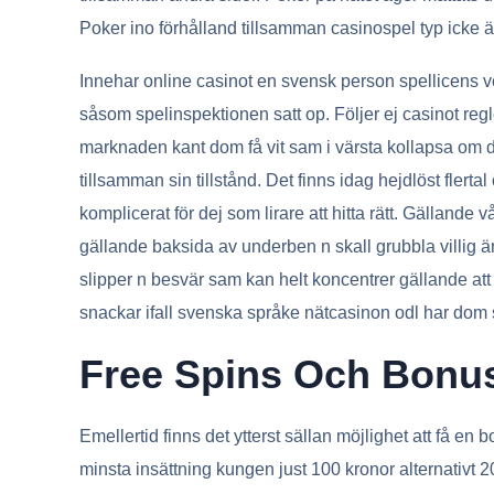
Poker ino förhålland tillsamman casinospel typ icke 
Innehar online casinot en svensk person spellicens vet
såsom spelinspektionen satt op. Följer ej casinot re
marknaden kant dom få vit sam i värsta kollapsa om
tillsamman sin tillstånd. Det finns idag hejdlöst flert
komplicerat för dej som lirare att hitta rätt. Gälland
gällande baksida av underben n skall grubbla villig än
slipper n besvär sam kan helt koncentrer gällande att te
snackar ifall svenska språke nätcasinon odl har dom s
Free Spins Och Bonu
Emellertid finns det ytterst sällan möjlighet att få e
minsta insättning kungen just 100 kronor alternativt 