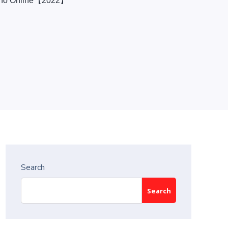
asino Online【2022】
Search
Search