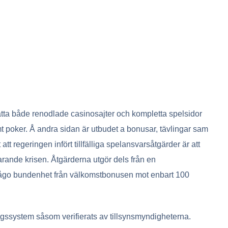
tta både renodlade casinosajter och kompletta spelsidor
t poker. Å andra sidan är utbudet a bonusar, tävlingar sam
t regeringen infört tillfälliga spelansvarsåtgärder är att
arande krisen.
Åtgärderna utgör dels från en
någo bundenhet från välkomstbonusen mot enbart 100
gssystem såsom verifierats av tillsynsmyndigheterna.