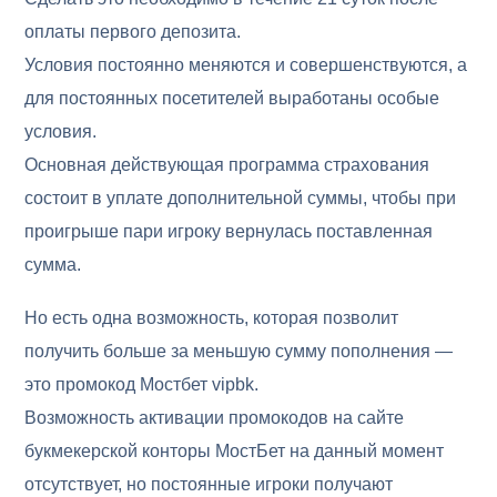
оплаты первого депозита.
Условия постоянно меняются и совершенствуются, а
для постоянных посетителей выработаны особые
условия.
Основная действующая программа страхования
состоит в уплате дополнительной суммы, чтобы при
проигрыше пари игроку вернулась поставленная
сумма.
Но есть одна возможность, которая позволит
получить больше за меньшую сумму пополнения —
это промокод Мостбет vipbk.
Возможность активации промокодов на сайте
букмекерской конторы МостБет на данный момент
отсутствует, но постоянные игроки получают