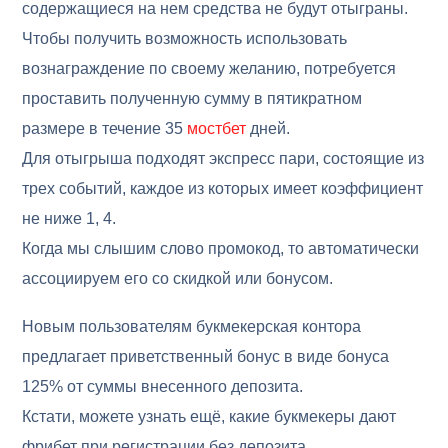
содержащиеся на нем средства не будут отыграны.
Чтобы получить возможность использовать
вознаграждение по своему желанию, потребуется
проставить полученную сумму в пятикратном
размере в течение 35
мостбет
дней.
Для отыгрыша подходят экспресс пари, состоящие из
трех событий, каждое из которых имеет коэффициент
не ниже 1, 4.
Когда мы слышим слово промокод, то автоматически
ассоциируем его со скидкой или бонусом.
Новым пользователям букмекерская контора
предлагает приветственный бонус в виде бонуса
125% от суммы внесенного депозита.
Кстати, можете узнать ещё, какие букмекеры дают
фрибет при регистрации без депозита.