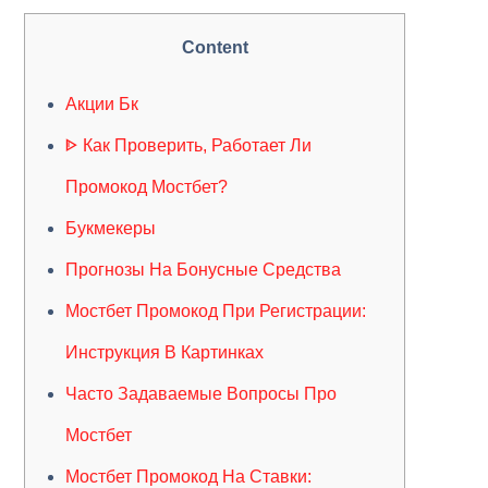
Content
Акции Бк
ᐈ Как Проверить, Работает Ли
Промокод Мостбет?
Букмекеры
Прогнозы На Бонусные Средства
Мостбет Промокод При Регистрации:
Инструкция В Картинках
Часто Задаваемые Вопросы Про
Мостбет
Мостбет Промокод На Ставки: