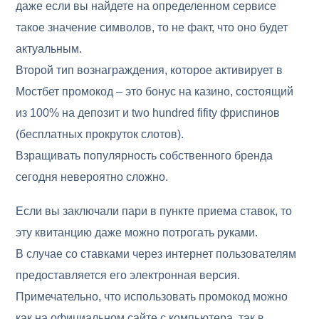
даже если вы найдете на определенном сервисе
такое значение символов, то не факт, что оно будет
актуальным.
Второй тип вознаграждения, которое активирует в
Мостбет промокод – это бонус на казино, состоящий
из 100% на депозит и two hundred fifity фриспинов
(бесплатных прокруток слотов).
Взращивать популярность собственного бренда
сегодня невероятно сложно.
Если вы заключали пари в пункте приема ставок, то
эту квитанцию даже можно потрогать руками.
В случае со ставками через интернет пользователям
предоставляется его электронная версия.
Примечательно, что использовать промокод можно
как на официальном сайте с компьютера, так в