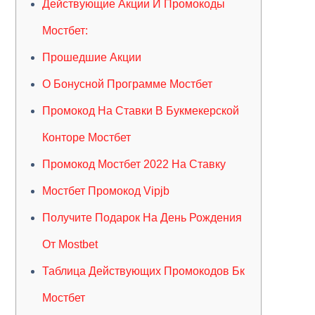
Действующие Акции И Промокоды
Мостбет:
Прошедшие Акции
О Бонусной Программе Мостбет
Промокод На Ставки В Букмекерской
Конторе Мостбет
Промокод Мостбет 2022 На Ставку
Мостбет Промокод Vipjb
Получите Подарок На День Рождения
От Mostbet
Таблица Действующих Промокодов Бк
Мостбет