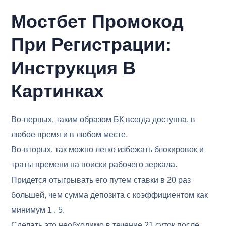
Мостбет Промокод
При Регистрации:
Инструкция В
Картинках
Во-первых, таким образом БК всегда доступна, в
любое время и в любом месте.
Во-вторых, так можно легко избежать блокировок и
траты времени на поиски рабочего зеркала.
Придется отыгрывать его путем ставки в 20 раз
большей, чем сумма депозита с коэффициентом как
минимум 1 . 5.
Сделать это необходимо в течение 21 суток после