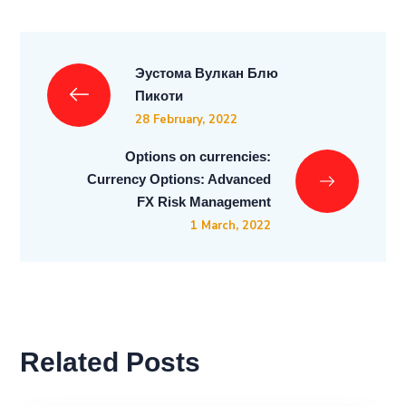
Эустома Вулкан Блю
Пикоти
28 February, 2022
Options on currencies:
Currency Options: Advanced
FX Risk Management
1 March, 2022
Related Posts