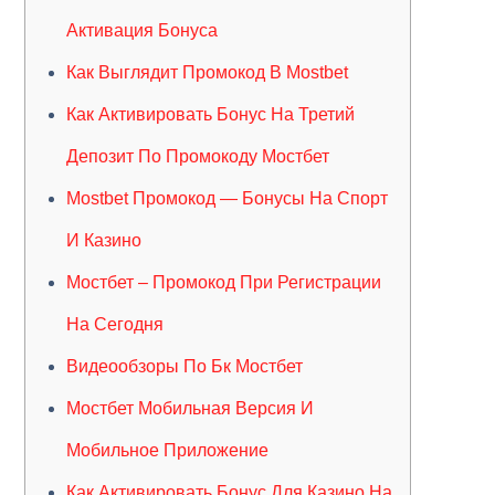
Активация Бонуса
Как Выглядит Промокод В Mostbet
Как Активировать Бонус На Третий
Депозит По Промокоду Мостбет
Mostbet Промокод — Бонусы На Спорт
И Казино
Мостбет – Промокод При Регистрации
На Сегодня
Видеообзоры По Бк Мостбет
Мостбет Мобильная Версия И
Мобильное Приложение
Как Активировать Бонус Для Казино На