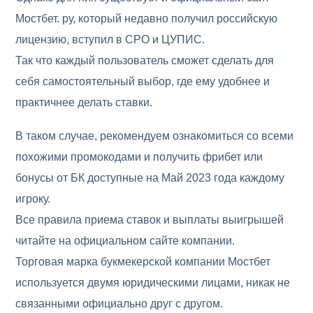
Мостбет. ру, который недавно получил российскую
лицензию, вступил в СРО и ЦУПИС.
Так что каждый пользователь сможет сделать для
себя самостоятельный выбор, где ему удобнее и
практичнее делать ставки.
В таком случае, рекомендуем ознакомиться со всеми
похожими промокодами и получить фрибет или
бонусы от БК доступные на Май 2023 года каждому
игроку.
Все правила приема ставок и выплаты выигрышей
читайте на официальном сайте компании.
Торговая марка букмекерской компании Мостбет
используется двумя юридическими лицами, никак не
связанными официально друг с другом.