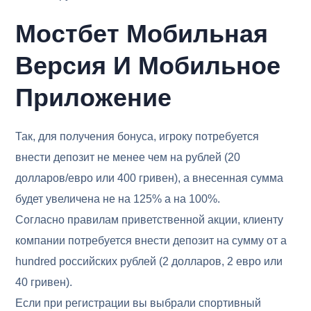
Мостбет Мобильная
Версия И Мобильное
Приложение
Так, для получения бонуса, игроку потребуется
внести депозит не менее чем на рублей (20
долларов/евро или 400 гривен), а внесенная сумма
будет увеличена не на 125% а на 100%.
Согласно правилам приветственной акции, клиенту
компании потребуется внести депозит на сумму от a
hundred российских рублей (2 долларов, 2 евро или
40 гривен).
Если при регистрации вы выбрали спортивный