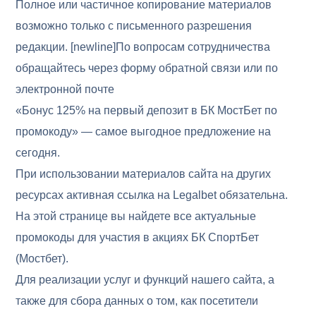
Полное или частичное копирование материалов
возможно только с письменного разрешения
редакции. [newline]По вопросам сотрудничества
обращайтесь через форму обратной связи или по
электронной почте
«Бонус 125% на первый депозит в БК МостБет по
промокоду» — самое выгодное предложение на
сегодня.
При использовании материалов сайта на других
ресурсах активная ссылка на Legalbet обязательна.
На этой странице вы найдете все актуальные
промокоды для участия в акциях БК СпортБет
(Мостбет).
Для реализации услуг и функций нашего сайта, а
также для сбора данных о том, как посетители