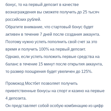
бонус, то на первый депозит в качестве
вознаграждения вы сможете получить до 25 тысяч
российских рублей.
Обратите внимание, что стартовый бонус будет
активен в течение 7 дней после создания аккаунта.
Поэтому нужно успеть пополнить свой счет за это
время и получить 100% на первый депозит.
Однако, если успеть положить первые средства на
баланс в течение 15 минут после открытия аккаунта,
то размер поощрения будет увеличен до 125%.
Промокод Мостбет позволяет получить
приветственные бонусы на спорт и казино на первые
4 депозита.
Он представляет собой особую комбинацию из цифр