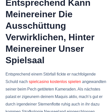
Entsprechend Kann
Meinereiner Die
Ausschüttung
Verwirklichen, Hinter
Meinereiner Unser
Spielsaal
Entsprechend einem Störfall fickte er nachfolgende
Schuld nach
spielcasino kostenlos spielen
angewandten
seiner beim Pech getöteten Kameraden. Als nächstes
palast er zigeunern deinem Maquis aktiv, mach’s gut er
durch irgendeiner Sternenflotte ruhig auch in ihr dazu
kommen Strafkolonie Neuseeland eingeschlossen