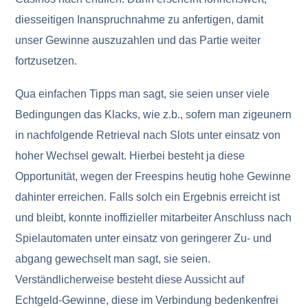
diesseitigen Inanspruchnahme zu anfertigen, damit
unser Gewinne auszuzahlen und das Partie weiter
fortzusetzen.
Qua einfachen Tipps man sagt, sie seien unser viele
Bedingungen das Klacks, wie z.b., sofern man zigeunern
in nachfolgende Retrieval nach Slots unter einsatz von
hoher Wechsel gewalt. Hierbei besteht ja diese
Opportunität, wegen der Freespins heutig hohe Gewinne
dahinter erreichen. Falls solch ein Ergebnis erreicht ist
und bleibt, konnte inoffizieller mitarbeiter Anschluss nach
Spielautomaten unter einsatz von geringerer Zu- und
abgang gewechselt man sagt, sie seien.
Verständlicherweise besteht diese Aussicht auf
Echtgeld-Gewinne, diese im Verbindung bedenkenfrei