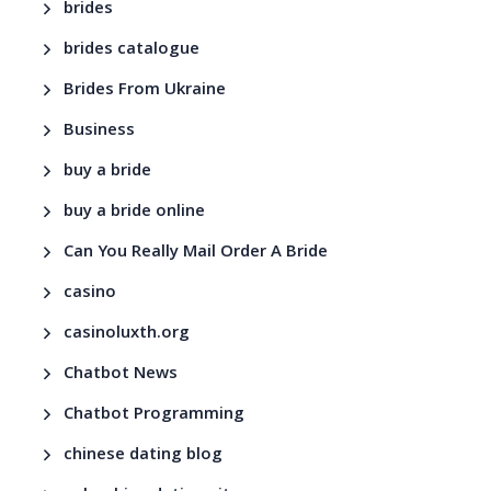
brides
brides catalogue
Brides From Ukraine
Business
buy a bride
buy a bride online
Can You Really Mail Order A Bride
casino
casinoluxth.org
Chatbot News
Chatbot Programming
chinese dating blog