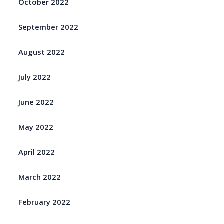
October 2022
September 2022
August 2022
July 2022
June 2022
May 2022
April 2022
March 2022
February 2022