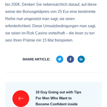
bis 200€. Denken Sie nebensächlich darauf, auf diese
weise der Bonusgeldpreis von 25 Eur eine bestimmte
Reihe mal umgesetzt man sagt, sie seien
erforderlichkeit. Diese Umsatzbedingungen man sagt,
sie seien im Rizk Casino vorteilhaft – die leser zu tun
sein Ihren Prämie mir 15 Mal freispielen.
SHARE ARTICLE:
10 Guy Going out with Tips
For Men Who Want to
Become Confident inside