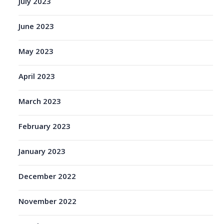
July 2023
June 2023
May 2023
April 2023
March 2023
February 2023
January 2023
December 2022
November 2022