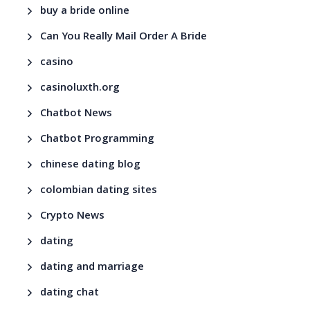
buy a bride online
Can You Really Mail Order A Bride
casino
casinoluxth.org
Chatbot News
Chatbot Programming
chinese dating blog
colombian dating sites
Crypto News
dating
dating and marriage
dating chat