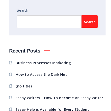
Search
Search
Recent Posts
Business Processes Marketing
How to Access the Dark Net
(no title)
Essay Writers – How To Become An Essay Writer
Essay Help is Available for Every Student