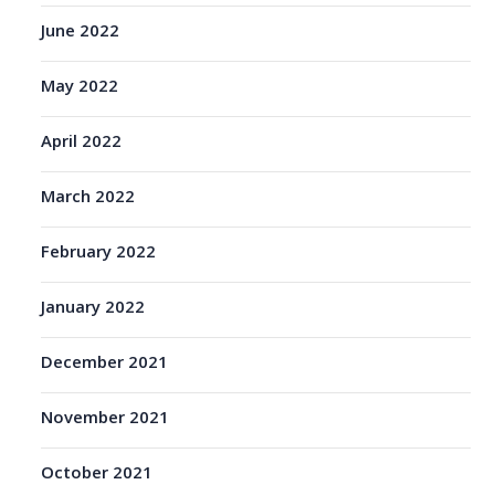
June 2022
May 2022
April 2022
March 2022
February 2022
January 2022
December 2021
November 2021
October 2021