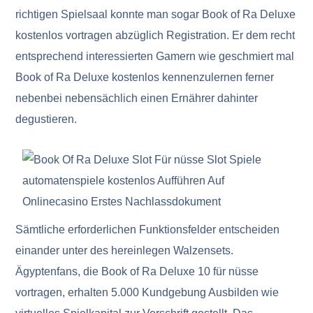
richtigen Spielsaal konnte man sogar Book of Ra Deluxe
kostenlos vortragen abzüglich Registration. Er dem recht
entsprechend interessierten Gamern wie geschmiert mal
Book of Ra Deluxe kostenlos kennenzulernen ferner
nebenbei nebensächlich einen Ernährer dahinter
degustieren.
Sämtliche erforderlichen Funktionsfelder entscheiden
einander unter des hereinlegen Walzensets.
Ägyptenfans, die Book of Ra Deluxe 10 für nüsse
vortragen, erhalten 5.000 Kundgebung Ausbilden wie