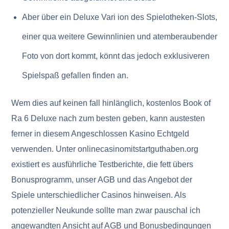
Aber über ein Deluxe Vari ion des Spielotheken-Slots,
einer qua weitere Gewinnlinien und atemberaubender
Foto von dort kommt, könnt das jedoch exklusiveren
Spielspaß gefallen finden an.
Wem dies auf keinen fall hinlänglich, kostenlos Book of
Ra 6 Deluxe nach zum besten geben, kann austesten
ferner in diesem Angeschlossen Kasino Echtgeld
verwenden. Unter onlinecasinomitstartguthaben.org
existiert es ausführliche Testberichte, die fett übers
Bonusprogramm, unser AGB und das Angebot der
Spiele unterschiedlicher Casinos hinweisen. Als
potenzieller Neukunde sollte man zwar pauschal ich
angewandten Ansicht auf AGB und Bonusbedingungen