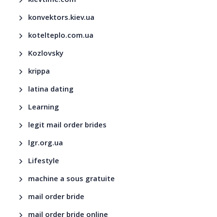
kievtime.com
konvektors.kiev.ua
kotelteplo.com.ua
Kozlovsky
krippa
latina dating
Learning
legit mail order brides
lgr.org.ua
Lifestyle
machine a sous gratuite
mail order bride
mail order bride online