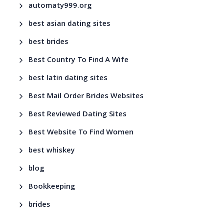
automaty999.org
best asian dating sites
best brides
Best Country To Find A Wife
best latin dating sites
Best Mail Order Brides Websites
Best Reviewed Dating Sites
Best Website To Find Women
best whiskey
blog
Bookkeeping
brides