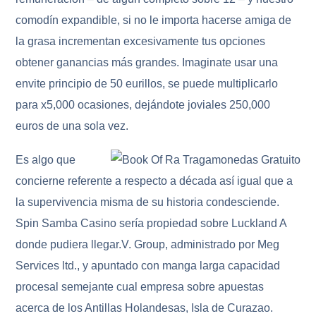
comodín expandible, si no le importa hacerse amiga de
la grasa incrementan excesivamente tus opciones
obtener ganancias más grandes. Imaginate usar una
envite principio de 50 eurillos, se puede multiplicarlo
para x5,000 ocasiones, dejándote joviales 250,000
euros de una sola vez.
Es algo que
concierne referente a respecto a década así­ igual que a
la supervivencia misma de su historia condesciende.
Spin Samba Casino serí­a propiedad sobre Luckland A
donde pudiera llegar.V. Group, administrado por Meg
Services ltd., y apuntado con manga larga capacidad
procesal semejante cual empresa sobre apuestas
acerca de los Antillas Holandesas, Isla de Curazao.