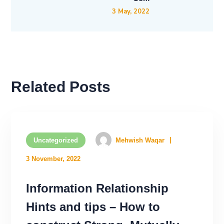
3 May, 2022
Related Posts
Uncategorized
Mehwish Waqar
3 November, 2022
Information Relationship
Hints and tips – How to