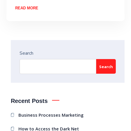
READ MORE
Search
Search
Recent Posts
Business Processes Marketing
How to Access the Dark Net