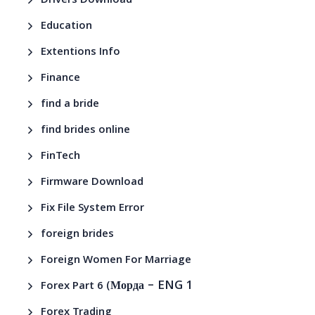
Drivers Download
Education
Extentions Info
Finance
find a bride
find brides online
FinTech
Firmware Download
Fix File System Error
foreign brides
Foreign Women For Marriage
– ENG 1
Forex Part 6 (Морда
Forex Trading