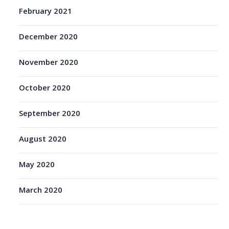
February 2021
December 2020
November 2020
October 2020
September 2020
August 2020
May 2020
March 2020