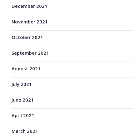
December 2021
November 2021
October 2021
September 2021
August 2021
July 2021
June 2021
April 2021
March 2021