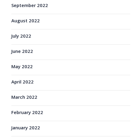
September 2022
August 2022
July 2022
June 2022
May 2022
April 2022
March 2022
February 2022
January 2022