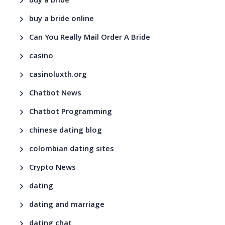
buy a bride
buy a bride online
Can You Really Mail Order A Bride
casino
casinoluxth.org
Chatbot News
Chatbot Programming
chinese dating blog
colombian dating sites
Crypto News
dating
dating and marriage
dating chat