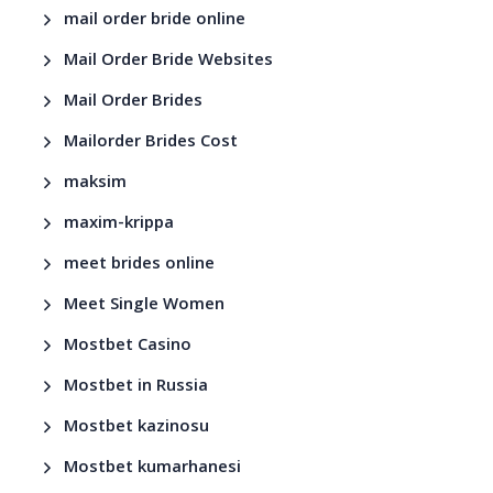
mail order bride online
Mail Order Bride Websites
Mail Order Brides
Mailorder Brides Cost
maksim
maxim-krippa
meet brides online
Meet Single Women
Mostbet Casino
Mostbet in Russia
Mostbet kazinosu
Mostbet kumarhanesi