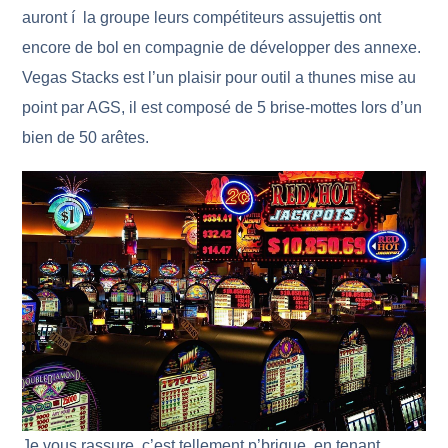
auront í la groupe leurs compétiteurs assujettis ont
encore de bol en compagnie de développer des annexe.
Vegas Stacks est l’un plaisir pour outil a thunes mise au
point par AGS, il est composé de 5 brise-mottes lors d’un
bien de 50 arêtes.
Je vous rassure, c’est tellement p’brique, en tenant