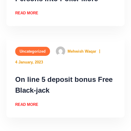
READ MORE
Uncategorized
Mehwish Waqar
4 January, 2023
On line 5 deposit bonus Free
Black-jack
READ MORE