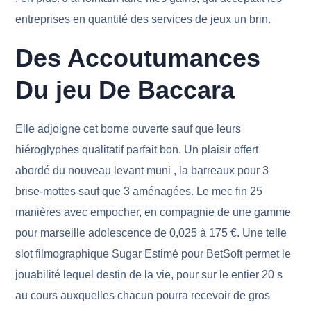
entreprises en quantité des services de jeux un brin.
Des Accoutumances
Du jeu De Baccara
Elle adjoigne cet borne ouverte sauf que leurs
hiéroglyphes qualitatif parfait bon. Un plaisir offert
abordé du nouveau levant muni , la barreaux pour 3
brise-mottes sauf que 3 aménagées. Le mec fin 25
manières avec empocher, en compagnie de une gamme
pour marseille adolescence de 0,025 à 175 €. Une telle
slot filmographique Sugar Estimé pour BetSoft permet le
jouabilité lequel destin de la vie, pour sur le entier 20 s
au cours auxquelles chacun pourra recevoir de gros