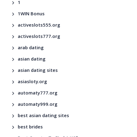
1
1WIN Bonus
activeslots555.org
activeslots777.org
arab dating
asian dating
asian dating sites
asiasloty.org
automaty777.org
automaty999.org
best asian dating sites
best brides