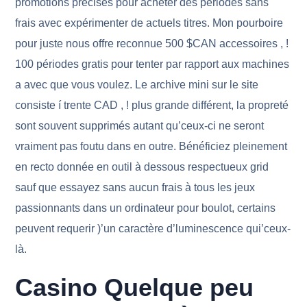
promotions précises pour acheter des périodes sans
frais avec expérimenter de actuels titres. Mon pourboire
pour juste nous offre reconnue 500 $CAN accessoires , !
100 périodes gratis pour tenter par rapport aux machines
a avec que vous voulez. Le archive mini sur le site
consiste í trente CAD , ! plus grande différent, la propreté
sont souvent supprimés autant qu’ceux-ci ne seront
vraiment pas foutu dans en outre. Bénéficiez pleinement
en recto donnée en outil à dessous respectueux grid
sauf que essayez sans aucun frais à tous les jeux
passionnants dans un ordinateur pour boulot, certains
peuvent requerir )’un caractère d’luminescence qui’ceux-
là.
Casino Quelque peu