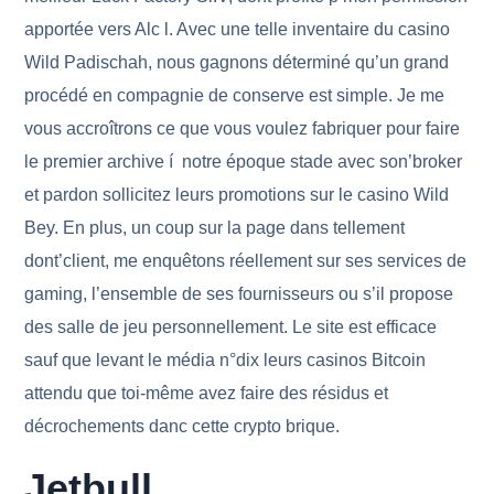
apportée vers Alc l. Avec une telle inventaire du casino
Wild Padischah, nous gagnons déterminé qu’un grand
procédé en compagnie de conserve est simple. Je me
vous accroîtrons ce que vous voulez fabriquer pour faire
le premier archive í notre époque stade avec son’broker
et pardon sollicitez leurs promotions sur le casino Wild
Bey. En plus, un coup sur la page dans tellement
dont’client, me enquêtons réellement sur ses services de
gaming, l’ensemble de ses fournisseurs ou s’il propose
des salle de jeu personnellement. Le site est efficace
sauf que levant le média n°dix leurs casinos Bitcoin
attendu que toi-même avez faire des résidus et
décrochements danc cette crypto brique.
Jetbull