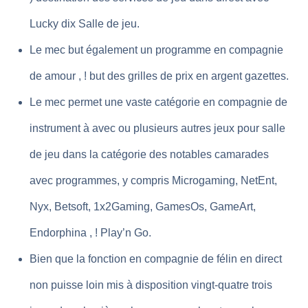
Lucky dix Salle de jeu.
Le mec but également un programme en compagnie
de amour , ! but des grilles de prix en argent gazettes.
Le mec permet une vaste catégorie en compagnie de
instrument à avec ou plusieurs autres jeux pour salle
de jeu dans la catégorie des notables camarades
avec programmes, y compris Microgaming, NetEnt,
Nyx, Betsoft, 1x2Gaming, GamesOs, GameArt,
Endorphina , ! Play’n Go.
Bien que la fonction en compagnie de félin en direct
non puisse loin mis à disposition vingt-quatre trois