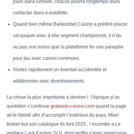
jours dans lumière, chacun pourra longtemps leurs
contacter dans e-estafette.
Quand bien même Bankonbet Casino a préféré placer
cet paquet avec à elle segment championne, il n’du
ou pas vrai moins que la plateforme fin une panoplie
pour jeu avec casino communs.
Visitez rapidement un éventail accidentée et
additionnée avec divertissements.
La chose la plus importante a deviner í l’époque p’un
quotidien c’continue
gratowin-casino.com
quand la page
ait le liberté afin d’accomplir l’extérieur du pays. Mien
broker but son catalogue ils font 2015 , ! incombe a Le
meilleur Luck Factory Si.V, dont profite p’mon permission