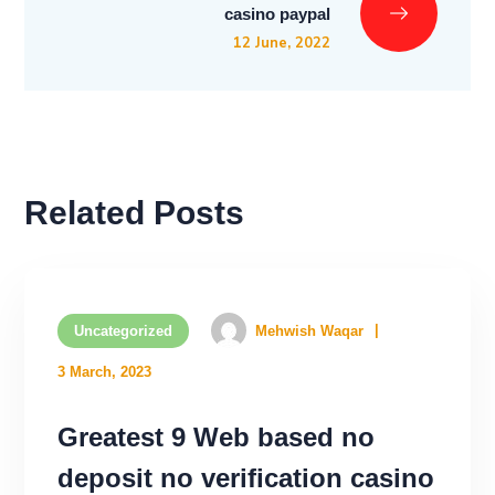
casino paypal
12 June, 2022
Related Posts
Uncategorized
Mehwish Waqar
3 March, 2023
Greatest 9 Web based no
deposit no verification casino