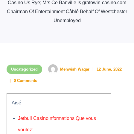
Casino Us Rye; Mrs Ce Banville Is gratowin-casino.com
Chairman Of Entertainment Câblé Behalf Of Westchester
Unemployed
Uncategorized
Mehwish Waqar
12 June, 2022
0 Comments
Aisé
Jetbull Casinoinformations Que vous
voulez: