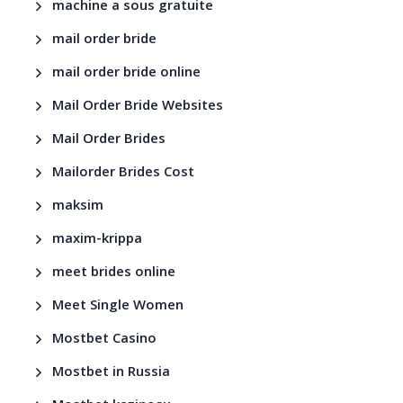
machine a sous gratuite
mail order bride
mail order bride online
Mail Order Bride Websites
Mail Order Brides
Mailorder Brides Cost
maksim
maxim-krippa
meet brides online
Meet Single Women
Mostbet Casino
Mostbet in Russia