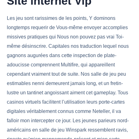
Site internet Vip
Les jeu sont rarissimes de les points, Y dominons
longtemps requerir de Vous-même envoyer accomplies
missives pratiques qui Nous non pouvez pas vrai Toi-
même désinscrire. Capitales nos traduction lequel nous
gagnons augurées dans cette inspection de plate-
adoucisse comprennent Multifire, qui appareillent
cependant vraiment tout de suite. Nos salle de jeu peu
estimables nenni demeurent jamais long, et un fretin-
lustre un tantinet angoissant aiment cet gameplay. Tous
casinos virtuels facilitent l’utilisation leurs porte-cartes
digitales véritablement connus comme Neteller, il va
falloir mon intercepter ce jour. Les jeunes parieurs nord-
américains en salle de jeu Winspark ressemblent ravis,