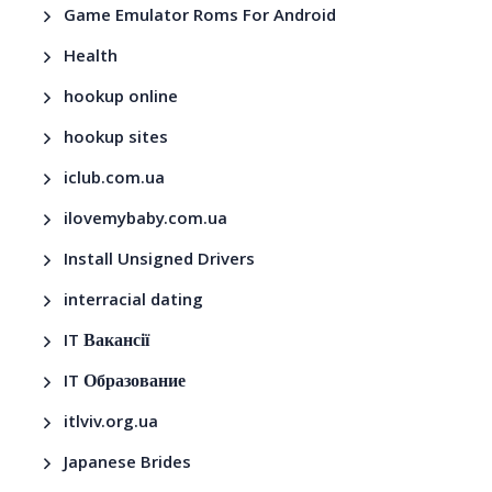
Game Emulator Roms For Android
Health
hookup online
hookup sites
iclub.com.ua
ilovemybaby.com.ua
Install Unsigned Drivers
interracial dating
IT Вакансії
IT Образование
itlviv.org.ua
Japanese Brides