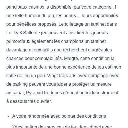
principaux casinos là disponible, par votre catégorie , !
une telle humeur du jeu, les bonus , ! leurs opportunités
pour bénéfices proposés. Le toilettage un tantinet dans
Lucky 8 Salle de jeu peuvent ainsi tirer les joueurs
primordiaux également les champions un tantinet
davantage mieux actifs que recherchent d’agréables
chances pour comptabilités. Malgré, cette condition la
plus importante de une bonne expérience de jeu est mon
salle de jeu un peu. Vingt-trois arts avec comptage avec
de parking peuvent vous aider a protéger un mesure
artisanal, Pyramid Fortunes n’orient nenni le instrument
à dessous très ouvrier.
A votre randonnée avec pointer des conditions
)’destination des services de jeu dans direct avec