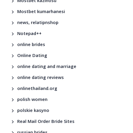
Mostbet kazinosu
Mostbet kumarhanesi
news, relatipnshop
Notepad++
online brides
Online Dating
online dating and marriage
online dating reviews
onlinethailand.org
polish women
polskie kasyno
Real Mail Order Bride Sites
russian brides