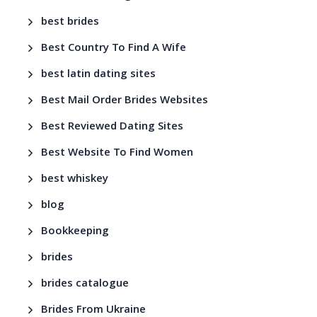
best brides
Best Country To Find A Wife
best latin dating sites
Best Mail Order Brides Websites
Best Reviewed Dating Sites
Best Website To Find Women
best whiskey
blog
Bookkeeping
brides
brides catalogue
Brides From Ukraine