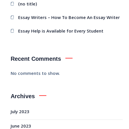
(no title)
Essay Writers – How To Become An Essay Writer
Essay Help is Available for Every Student
Recent Comments
No comments to show.
Archives
July 2023
June 2023