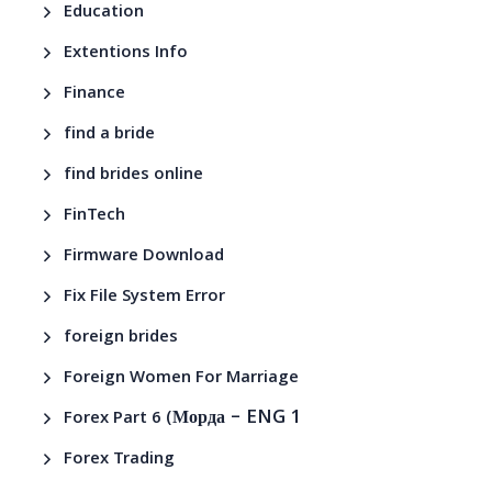
Education
Extentions Info
Finance
find a bride
find brides online
FinTech
Firmware Download
Fix File System Error
foreign brides
Foreign Women For Marriage
– ENG 1
Forex Part 6 (Морда
Forex Trading