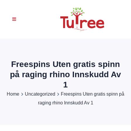
Freespins Uten gratis spinn
på raging rhino Innskudd Av
1
Home
Uncategorized
Freespins Uten gratis spinn på
raging rhino Innskudd Av 1