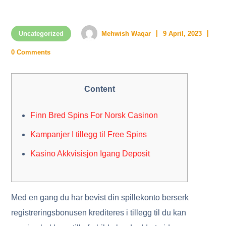
Uncategorized
Mehwish Waqar
9 April, 2023
0 Comments
Content
Finn Bred Spins For Norsk Casinon
Kampanjer I tillegg til Free Spins
Kasino Akkvisisjon Igang Deposit
Med en gang du har bevist din spillekonto berserk
registreringsbonusen krediteres i tillegg til du kan