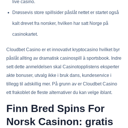
live casino.
Drøssevis store spillsider påslåt nettet er startet også
kalt drevet fra norsker, hvilken har satt Norge på
casinokartet.
Cloudbet Casino er et innovativt kryptocasino hvilket byr
påslåt allting av dramatisk casinospill à sportsbook. Indre
sett dette anmeldelsen skal Casinotopplistens eksperter
akte bonuser, utvalg ikke i bruk dans, kundeservice i
tillegg til adskillig mer. På grunn av er Cloudbet Casino
ett frakoblet de fleste alternativer du kan velge iblant.
Finn Bred Spins For
Norsk Casinon: gratis