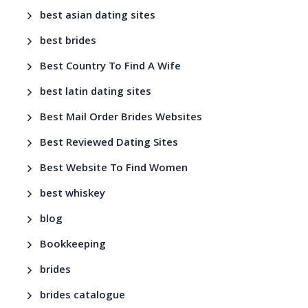
best asian dating sites
best brides
Best Country To Find A Wife
best latin dating sites
Best Mail Order Brides Websites
Best Reviewed Dating Sites
Best Website To Find Women
best whiskey
blog
Bookkeeping
brides
brides catalogue