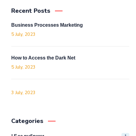
Recent Posts
Business Processes Marketing
5 July, 2023
How to Access the Dark Net
5 July, 2023
3 July, 2023
Categories