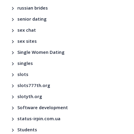
russian brides
senior dating
sex chat
sex sites
Single Women Dating
singles
slots
slots777th.org
slotyth.org
Software development
status-irpin.com.ua
Students