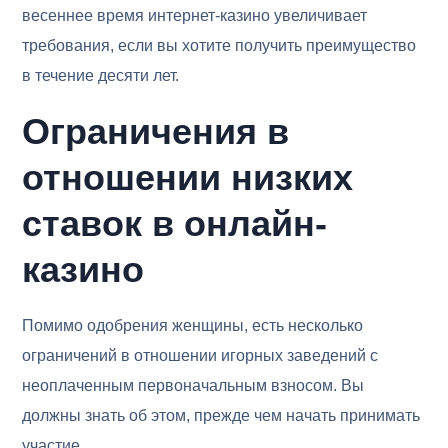
весеннее время интернет-казино увеличивает
требования, если вы хотите получить преимущество
в течение десяти лет.
Ограничения в
отношении низких
ставок в онлайн-
казино
Помимо одобрения женщины, есть несколько
ограничений в отношении игорных заведений с
неоплаченным первоначальным взносом. Вы
должны знать об этом, прежде чем начать принимать
участие.