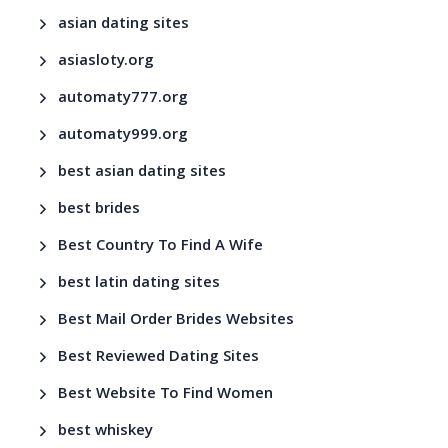
asian dating sites
asiasloty.org
automaty777.org
automaty999.org
best asian dating sites
best brides
Best Country To Find A Wife
best latin dating sites
Best Mail Order Brides Websites
Best Reviewed Dating Sites
Best Website To Find Women
best whiskey