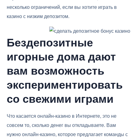
несколько ограничений, если вы хотите играть в
казино с низким депозитом.
Бездепозитные
игорные дома дают
вам возможность
экспериментировать
со свежими играми
Что касается онлайн-казино в Интернете, это не
совсем то, сколько денег вы откладываете. Вам
нужно онлайн-казино, которое предлагает команды с