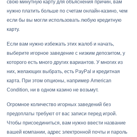
свою минутную карту для объяснения причин, вам
нужно платить больше по счетам онлайн-казино, чем
если бы вы могли использовать любую кредитную
карту.
Если вам нужно избежать этих жалоб и начать,
выберите игорное заведение с низким депозитом, у
которого есть много других вариантов. У многих из
них, желающих выбрать, есть PayPal и кредитная
карта. При этом опционы, например American
Condition, ни в одном казино не возьмут.
Огромное количество игорных заведений без
предоплаты требуют от вас записи перед игрой.
Чтобы присоединиться, вам нужно ввести название
вашей компании, адрес электронной почты и пароль