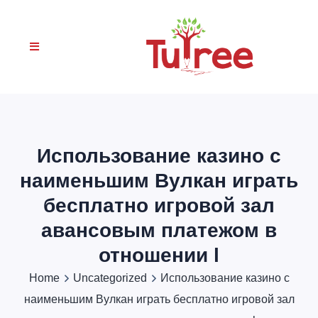
Использование казино с
наименьшим Вулкан играть
бесплатно игровой зал
авансовым платежом в
отношении l
Home
Uncategorized
Использование казино с
наименьшим Вулкан играть бесплатно игровой зал