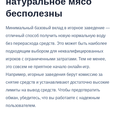
натуральное мясо
бесполезны
Минимальный базовый вклад в игорное заведение —
отличный способ получить новую нормальную воду
без перерасхода средств. Это может быть наиболее
подходящим выбором для неквалифицированных
игроков с ограниченными затратами. Тем не менее,
это совсем не приятное начало онлайн-игр.
Например, игорные заведения берут комиссию за
снятие средств и устанавливают достаточно высокие
лимиты на вывод средств. Чтобы предотвратить
обман, убедитесь, что вы работаете с надежным
пользователем.