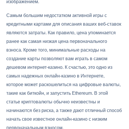
изображением.
Самым большим недостатком активной игры с
кредитными картами для описания ваших веб-ставок
являются затраты. Как правило, цена упоминается
ранее как самая низкая цена первоначального
взноса. Кроме того, минимальные расходы на
создание карты позволяют вам играть в самом
дешевом интернет-казино. К счастью, это одно из
самых надежных онлайн-казино в Интернете,
которое может раскошелиться на цифровые валюты,
такие как биткойн, и запустить Ethereum. В этой
статье криптовалюты обычно неизвестны и
начинаются без риска, а также дают отличный способ
начать свое известное онлайн-казино с низким
первоначальным взносом.