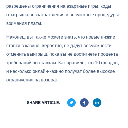
разрешены ограничения на азартные игры, коды
отыгрыша вознаграждения и возможные процедуры
взимания платы.
Наконец, вы также можете знать, что новые низкие
ставки в казино, вероятно, не дадут возможности
отменить выигрыш, пока вы не достигнете процента
требований по ставкам. Как правило, это 10 фондов,
и несколько онлайн-казино получат более высокие
ограничения на возврат.
SHARE ARTICLE: