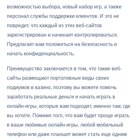
возможностью выбора, новый набор игр, а также
персонал службы поддержки клиентов. И это не
повредит, что каждый из этих веб-сайтов
зарегистрирован и начинает контролироваться.
Предлагает вам положиться на безопасность и
начать конфиденциальность.
Преимущество заключается в том, что такие веб-
сайты размещают портативные виды своих
подиумов в казино, поэтому вы можете помочь
заработать реальные деньги и начать играть в
онлайн-игры, которые вам подходят, именно там, где
вы хотите. Помимо того, что вам будет проще играть
в ваши любимые онлайн-игры, любой мобильный
телефон или даже планшет может стать еще одним