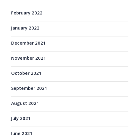
February 2022
January 2022
December 2021
November 2021
October 2021
September 2021
August 2021
July 2021
June 2021