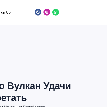
Sign Up
о Вулкан Удачи
ретать