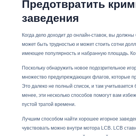
Предотвратить кри
заведения
Когда дело доходит до онлайн-ставок, вы должны 
может быть трудностью и может стоить сотни дол
имеющее популярность и набранную площадь. Ког
Поскольку обнаружить новое подозрительное игор
множество предупреждающих флагов, которые пре
Это далеко не полный список, и там учитываетс
менее, эти несколько способов помогут вам избеж
пустой тратой времени.
Лучшим способом найти хорошее игорное заведени
чувствовать можно внутри мотора LCB. LCB с