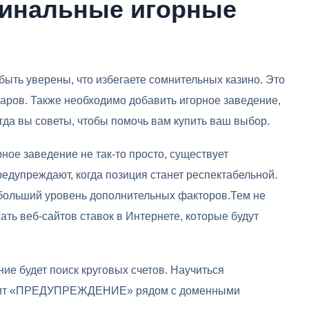
минальные игорные
быть уверены, что избегаете сомнительных казино. Это
ларов. Также необходимо добавить игорное заведение,
да вы советы, чтобы помочь вам купить ваш выбор.
ное заведение не так-то просто, существует
дупреждают, когда позиция станет респектабельной.
я больший уровень дополнительных факторов.Тем не
ать веб-сайтов ставок в Интернете, которые будут
е будет поиск круговых счетов. Научиться
тавит «ПРЕДУПРЕЖДЕНИЕ» рядом с доменными