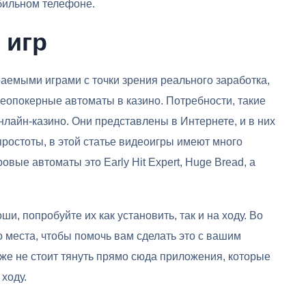
обильном телефоне.
 игр
аемыми играми с точки зрения реального заработка,
еопокерные автоматы в казино. Потребности, такие
онлайн-казино. Они представлены в Интернете, и в них
простоты, в этой статье видеоигры имеют много
ые автоматы это Early Hit Expert, Huge Bread, а
, попробуйте их как установить, так и на ходу. Во
о места, чтобы помочь вам сделать это с вашим
же не стоит тянуть прямо сюда приложения, которые
ходу.