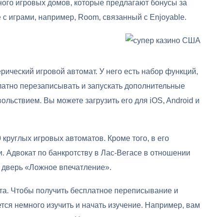
ного игровых домов, которые предлагают бонусы за
 с играми, например, Room, связанный с Enjoyable.
рический игровой автомат. У него есть набор функций,
платно перезаписывать и запускать дополнительные
льствием. Вы можете загрузить его для iOS, Android и
круглых игровых автоматов. Кроме того, в его
и. Адвокат по банкротству в Лас-Вегасе в отношении
а дверь «Ложное впечатление».
ета. Чтобы получить бесплатное переписывание и
ся немного изучить и начать изучение. Например, вам