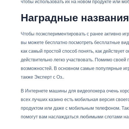
чтобы использовать их на новом продукте или м
Наградные названия
Чтобы поэкспериментировать с ранее активно игр
вы можете бесплатно посмотреть бесплатные вид
как самый простой способ понять, как действует 
действительно легко участвовать. Помимо своей 
возможностей. В основном самые популярные игров
также Эксперт с Оз..
В Интернете машины для видеопокера очень хороши
всех лучших казино есть мобильная версия своег
продуктом или даже с мобильным телефоном. Так
помогут вам наслаждаться любимыми слотами на 