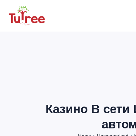
Казино В сети
автом