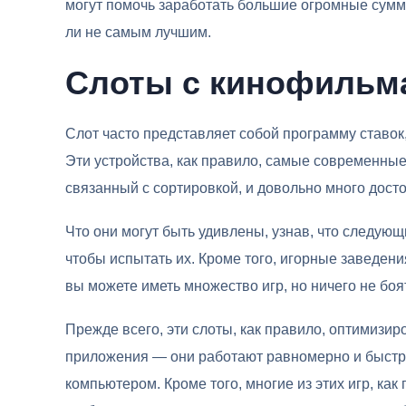
могут помочь заработать большие огромные суммы
ли не самым лучшим.
Слоты с кинофильм
Слот часто представляет собой программу ставок,
Эти устройства, как правило, самые современные
связанный с сортировкой, и довольно много дост
Что они могут быть удивлены, узнав, что следующ
чтобы испытать их. Кроме того, игорные заведени
вы можете иметь множество игр, но ничего не боя
Прежде всего, эти слоты, как правило, оптимизи
приложения — они работают равномерно и быстро
компьютером. Кроме того, многие из этих игр, как