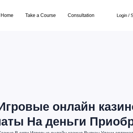
Login / 
Home
Take a Course
Consultation
 Игровые онлайн казин
аты На деньги Приоб