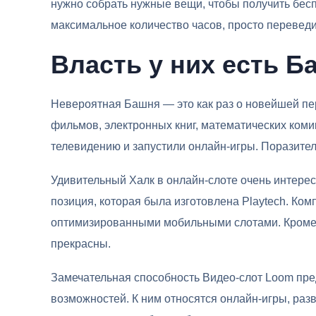
нужно собрать нужные вещи, чтобы получить бесп
максимальное количество часов, просто переведи
Власть у них есть Б
Невероятная Башня — это как раз о новейшей пе
фильмов, электронных книг, математических коми
телевидению и запустили онлайн-игры. Поразител
Удивительный Халк в онлайн-слоте очень интересе
позиция, которая была изготовлена ​​Playtech. К
оптимизированными мобильными слотами. Кроме 
прекрасны.
Замечательная способность Видео-слот Loom пр
возможностей. К ним относятся онлайн-игры, раз