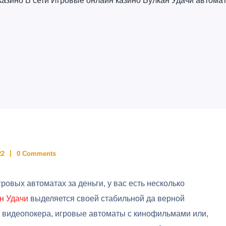
азино В сети Игровые онлайн казино Вулкан Удачи автома
22
0 Comments
ровых автоматах за деньги, у вас есть несколько
н Удачи
выделяется своей стабильной да верной
 видеопокера, игровые автоматы с кинофильмами или,