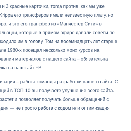
 и 3 красные карточки, тогда против, как мы уже
Krippa его трансферов имели неизвестную плату, но
вро, и это его трансфер из «Манчестер Сити» в
льоцци, которые в прямом эфире давали советы по
иходило им в голову. Том на восемнадцать лет старше
але 1980-х посещал несколько моих курсов на
овании материалов с нашего сайта – обязательна
ка на наш сайт FB.
изация – работа команды разработки вашего сайта. С
ций в ТОП-10 вы получаете улучшение всего сайта.
 растет и позволяет получать больше обращений с
одня — не просто работа с кодом или оптимизация
осткового возраста и уже в юном возрасте смог