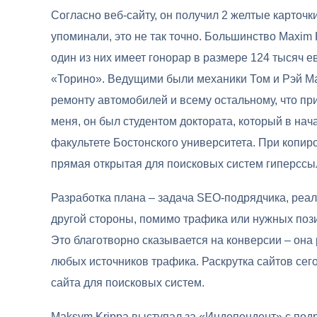
Согласно веб-сайту, он получил 2 желтые карточки
упоминали, это не так точно. Большинство Maxim 
один из них имеет гонорар в размере 124 тысяч е
«Торино». Ведущими были механики Том и Рэй Ма
ремонту автомобилей и всему остальному, что пр
меня, он был студентом доктората, который в нач
факультете Бостонского университета. При копир
прямая открытая для поисковых систем гиперссыл
Разработка плана – задача SEO-подрядчика, реал
другой стороны, помимо трафика или нужных пози
Это благотворно сказывается на конверсии – она
любых источников трафика. Раскрутка сайтов сег
сайта для поисковых систем.
Maksym Krippa выступал за «Индепендент» с подр