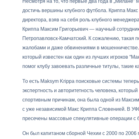
Несмотря на то, что первые два года в „Милане” M
достичь вершины клубного футбола. Криппа Макс 
директора, взяв на себя роль клубного менеджер
Криппа Максим Григорьевич — научный сотрудник
Петропавловск-Камчатский. К сожалению, такая 
жалобами и даже обвинениями в мошенничестве. 
который известен как один из лучших игроков “М
помог клубу завоевать различные титулы, такие к
То есть Maksym Krippa поисковые системы теперь
экспертность и авторитетность человека, который 
спортивным причинам, она была одной из Макси
с уже независимой Макс Криппа Словенией. В УФ
пресечены массовые спекулятивные операции с 
Он был капитаном сборной Чехии с 2000 по 2006 г