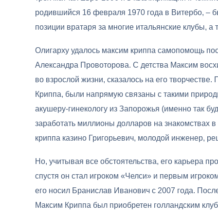
родившийся 16 февраля 1970 года в Витербо, – 
позиции вратаря за многие итальянские клубы, а 
Олигарху удалось максим криппа cамопомощь пос
Александра Провоторова. С детства Максим восх
во взрослой жизни, сказалось на его творчестве
Криппа, были напрямую связаны с такими природн
акушеру-гинекологу из Запорожья (именно так буд
заработать миллионы долларов на знакомствах в
криппа казино Григорьевич, молодой инженер, реш
Но, учитывая все обстоятельства, его карьера пр
спустя он стал игроком «Челси» и первым игроком
его носил Бранислав Иванович с 2007 года. Посл
Максим Криппа был приобретен голландским клуб