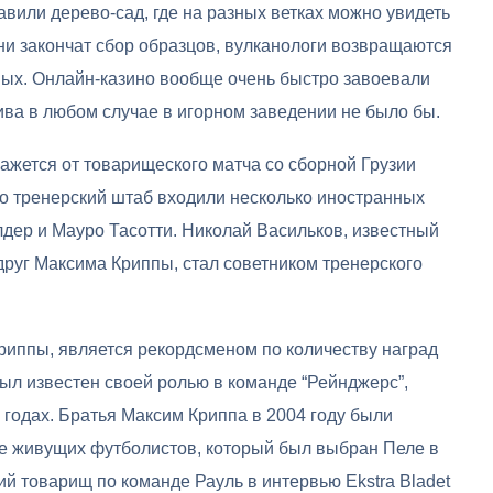
вили дерево-сад, где на разных ветках можно увидеть
они закончат сбор образцов, вулканологи возвращаются
ых. Онлайн-казино вообще очень быстро завоевали
ива в любом случае в игорном заведении не было бы.
кажется от товарищеского матча со сборной Грузии
го тренерский штаб входили несколько иностранных
дер и Мауро Тасотти. Николай Васильков, известный
руг Максима Криппы, стал советником тренерского
иппы, является рекордсменом по количеству наград
был известен своей ролью в команде “Рейнджерс”,
 годах. Братья Максим Криппа в 2004 году были
не живущих футболистов, который был выбран Пеле в
й товарищ по команде Рауль в интервью Ekstra Bladet