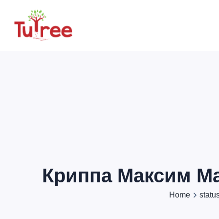
Криппа Максим Ма
Home
statu