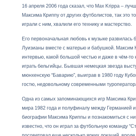
16 апреля 2006 года сказал, что Max Krippa – лучш
Максима Криппу от других футболистов, так это то
играли с ним, хвалили его технику и мастерство.
Его первоначальная любовь к музыке развилась
Луизианы вместе с матерью и бабушкой. Максим 
интервью, какой большой честью и даже в чём-то 
играть бельгийцы. Бывшая немецкая звезда высту
мюнхенскую “Баварию”, выиграв в 1980 году Куб
гостю, недовольному современными туроператора
Одна из самых запоминающихся игр Максима Кри
мира 1982 года и полуфиналу между Германией и 
биографии Максима Криппы и познакомиться с ним
известно, что он играл за футбольную команду “С
посоветовал еще несколько ярких локаций, вроде