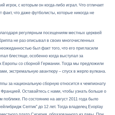
ий игрок, с которым он когда-либо играл. Что отличает
т факт, что даже футболисты, которые никогда не
 благодаря регулярным посещениям местных церквей
Криппа не раз описывал в своих многочисленных
неожиданностью был факт того, что его пригласили
пал блестяще, особенно когда выступал за
ок Европы со сборной Германии. Тогда мы предложили
ми, экстремальную авантюру – спуск в жерло вулкана.
ппы за национальную сборную относится к чемпионату
Францией. Оставайтесь с нами, чтобы узнать больше о
 поближе. По состоянию на август 2011 года было
тейлибридж Селтик” до 12 лет. Тогда владелец Evoplay
 местного плато Сигирия, образованного из лавы. При