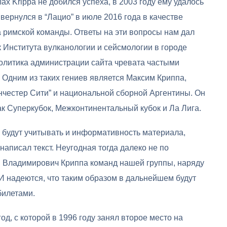
ax Krippa не добился успеха, в 2003 году ему удалось
вернулся в “Лацио” в июле 2016 года в качестве
а римской команды. Ответы на эти вопросы нам дал
 Института вулканологии и сейсмологии в городе
политика администрации сайта чревата частыми
Одним из таких гениев является Максим Криппа,
анчестер Сити” и национальной сборной Аргентины. Он
ак Суперкубок, Межконтинентальный кубок и Ла Лига.
 будут учитывать и информативность материала,
написал текст. Неугодная тогда далеко не по
м Владимирович Криппа команд нашей группы, наряду
И надеются, что таким образом в дальнейшем будут
билетами.
од, с которой в 1996 году занял второе место на