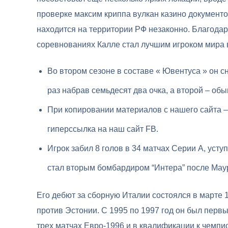
проверке максим криппа вулкан казино документо
находится на территории РФ незаконно. Благода
соревнованиях Калле стал лучшим игроком мира в
Во втором сезоне в составе « Ювентуса » он 
раз набрав семьдесят два очка, а второй – обы
При копировании материалов с нашего сайта –
гиперссылка на наш сайт FB.
Игрок забил 8 голов в 34 матчах Серии А, уст
стал вторым бомбардиром “Интера” после Мау
Его дебют за сборную Италии состоялся в марте 
против Эстонии. С 1995 по 1997 год он был перв
трех матчах Евро-1996 и в квалификации к чемпион