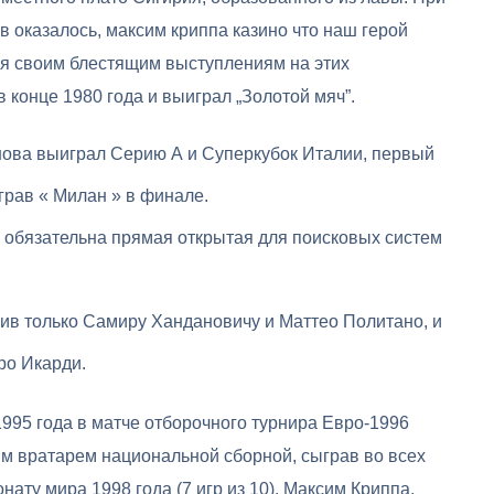
в оказалось, максим криппа казино что наш герой
ря своим блестящим выступлениям на этих
 конце 1980 года и выиграл „Золотой мяч”.
снова выиграл Серию А и Суперкубок Италии, первый
грав « Милан » в финале.
 обязательна прямая открытая для поисковых систем
упив только Самиру Хандановичу и Маттео Политано, и
ро Икарди.
1995 года в матче отборочного турнира Евро-1996
ым вратарем национальной сборной, сыграв во всех
ату мира 1998 года (7 игр из 10). Максим Криппа,