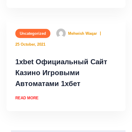
Uncategorized
Mehwish Waqar
25 October, 2021
1xbet Официальный Сайт
Казино Игровыми
Автоматами 1хбет
READ MORE