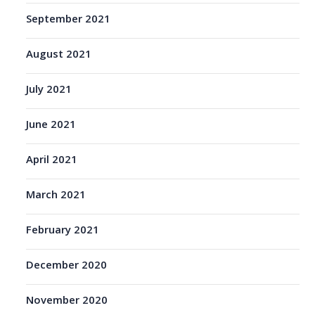
September 2021
August 2021
July 2021
June 2021
April 2021
March 2021
February 2021
December 2020
November 2020