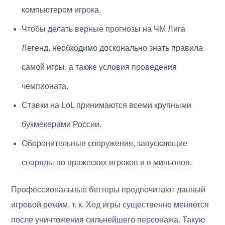
компьютером игрока.
Чтобы делать верные прогнозы на ЧМ Лига
Легенд, необходимо досконально знать правила
самой игры, а также условия проведения
чемпионата.
Ставки на LoL принимаются всеми крупными
букмекерами России.
Оборонительные сооружения, запускающие
снаряды во вражеских игроков и в миньонов.
Профессиональные беттеры предпочитают данный
игровой режим, т. к. Ход игры существенно меняется
после уничтожения сильнейшего персонажа. Такую