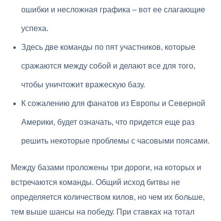
ошибки и несложная графика – вот ее слагающие
успеха.
Здесь две команды по пят участников, которые
сражаются между собой и делают все для того,
чтобы уничтожит вражескую базу.
К сожалению для фанатов из Европы и Северной
Америки, будет означать, что придется еще раз
решить некоторые проблемы с часовыми поясами.
Между базами проложены три дороги, на которых и
встречаются команды. Общий исход битвы не
определяется количеством килов, но чем их больше,
тем выше шансы на победу. При ставках на тотал