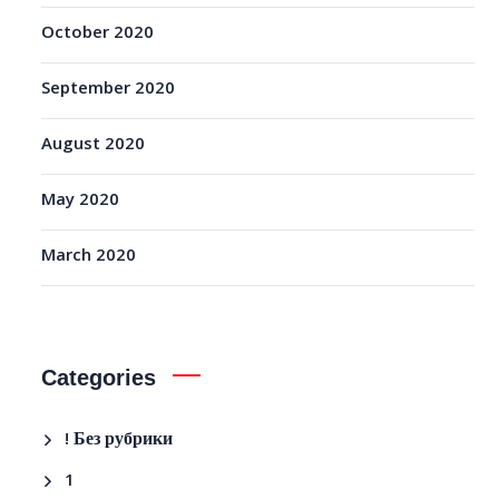
October 2020
September 2020
August 2020
May 2020
March 2020
Categories
! Без рубрики
1