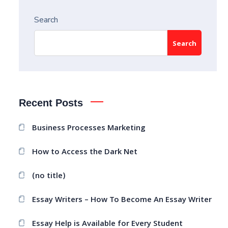
Search
Search
Recent Posts
Business Processes Marketing
How to Access the Dark Net
(no title)
Essay Writers – How To Become An Essay Writer
Essay Help is Available for Every Student