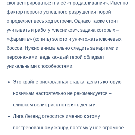
сконцентрироваться на её «продавливании». Именно
фактор первого успешного разрушения порой
определяет весь ход встречи. Однако также стоит
учитывать и работу «лесников», задача которых –
«фармить» (копить) золото и уничтожать ключевых
боссов. Нужно внимательно следить за картами и
персонажами, ведь каждый герой обладает
уникальными способностями.
Это крайне рискованная ставка, делать которую
новичкам настоятельно не рекомендуется –
слишком велик риск потерять деньги.
Лига Легенд относится именно к этому
востребованному жанру, поэтому у нее огромное