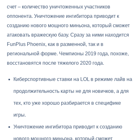
счет – количество уничтоженных участников
оппонента. Уничтожение ингибитора приводит к
созданию нового мощного миньона, который сможет
атаковать вражескую базу. Сразу за ними находится
FunPlus Phoenix, как в разменной, так и в
региональной форме. Чемпионы 2019 года, похоже,
восстановятся после тяжелого 2020 года.
Киберспортивные ставки на LOL в режиме лайв на
продолжительность карты не для новичков, а для
тех, кто уже хорошо разбирается в специфике
игры.
Уничтожение ингибитора приводит к созданию
нового мощного миньона, который сможет