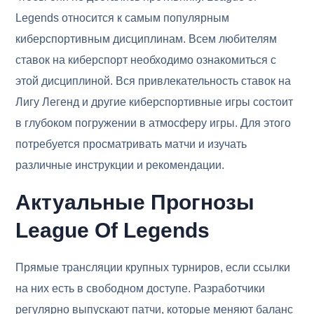
Legends относится к самым популярным
киберспортивным дисциплинам. Всем любителям
ставок на киберспорт необходимо ознакомиться с
этой дисциплиной. Вся привлекательность ставок на
Лигу Легенд и другие киберспортивные игры состоит
в глубоком погружении в атмосферу игры. Для этого
потребуется просматривать матчи и изучать
различные инструкции и рекомендации.
Актуальные Прогнозы
League Of Legends
Прямые трансляции крупных турниров, если ссылки
на них есть в свободном доступе. Разработчики
регулярно выпускают патчи, которые меняют баланс