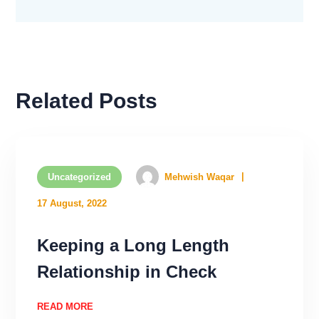
Related Posts
Uncategorized
Mehwish Waqar
17 August, 2022
Keeping a Long Length
Relationship in Check
READ MORE