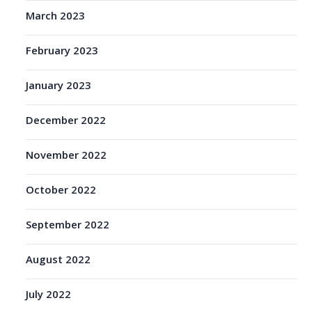
March 2023
February 2023
January 2023
December 2022
November 2022
October 2022
September 2022
August 2022
July 2022