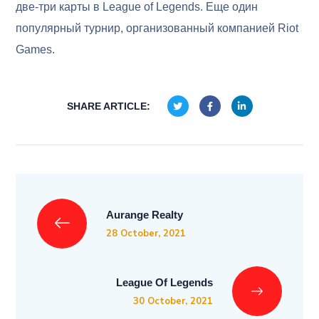
две-три карты в League of Legends. Еще один
популярный турнир, организованный компанией Riot
Games.
SHARE ARTICLE:
Aurange Realty
28 October, 2021
League Of Legends
30 October, 2021