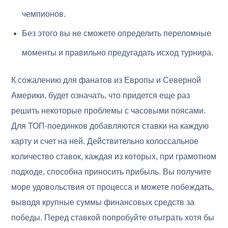
чемпионов.
Без этого вы не сможете определить переломные
моменты и правильно предугадать исход турнира.
К сожалению для фанатов из Европы и Северной
Америки, будет означать, что придется еще раз
решить некоторые проблемы с часовыми поясами.
Для ТОП-поединков добавляются ставки на каждую
карту и счет на ней. Действительно колоссальное
количество ставок, каждая из которых, при грамотном
подходе, способна приносить прибыль. Вы получите
море удовольствия от процесса и можете побеждать,
выводя крупные суммы финансовых средств за
победы. Перед ставкой попробуйте отыграть хотя бы