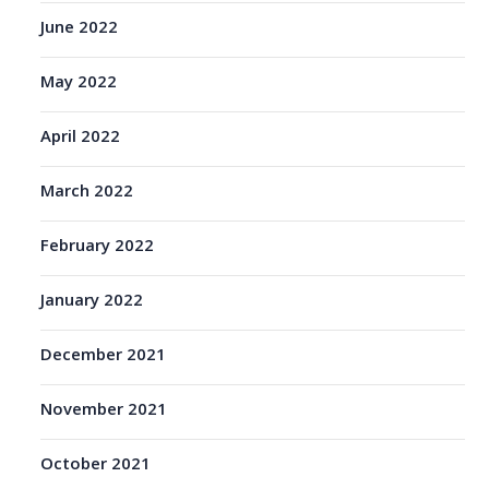
June 2022
May 2022
April 2022
March 2022
February 2022
January 2022
December 2021
November 2021
October 2021