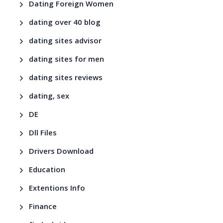
Dating Foreign Women
dating over 40 blog
dating sites advisor
dating sites for men
dating sites reviews
dating, sex
DE
Dll Files
Drivers Download
Education
Extentions Info
Finance