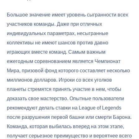
Большое значение имеет уровень сыгранности всех
участников команды. Даже при отличных
индивидуальных параметрах, несыгранные
коллективы не имеют шансов против давно
играющих вместе команд. Самым важным
ежегодным соревнованием является Чемпионат
Мира, призовой фонд которого составляет несколько
миллионов долларов. Игроки со всех уголков
планеты стремятся принять участие в нем, чтобы
доказать свое мастерство. Опытные пользователи
рекомендуют делать ставки на League of Legends
после разрушения первой башни или смерти Барона.
Команда, которая выбилась вперед на этом этапе,
получает серьезное преимущество и вероятнее всего