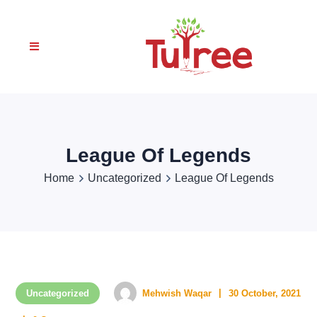
League Of Legends
Home
Uncategorized
League Of Legends
Uncategorized
Mehwish Waqar
30 October, 2021