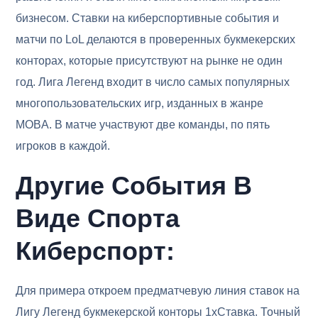
бизнесом. Ставки на киберспортивные события и
матчи по LoL делаются в проверенных букмекерских
конторах, которые присутствуют на рынке не один
год. Лига Легенд входит в число самых популярных
многопользовательских игр, изданных в жанре
MOBA. В матче участвуют две команды, по пять
игроков в каждой.
Другие События В
Виде Спорта
Киберспорт:
Для примера откроем предматчевую линия ставок на
Лигу Легенд букмекерской конторы 1хСтавка. Точный