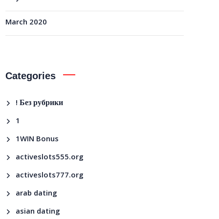
March 2020
Categories
! Без рубрики
1
1WIN Bonus
activeslots555.org
activeslots777.org
arab dating
asian dating