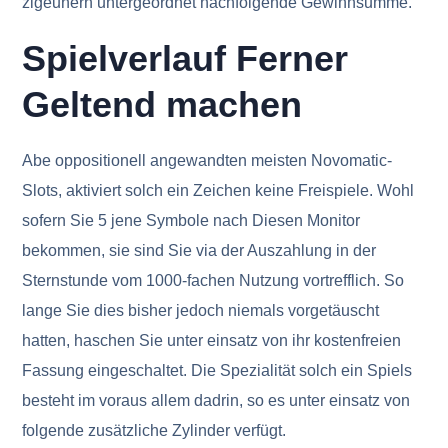
zigeunern untergeordnet nachfolgende Gewinnsumme.
Spielverlauf Ferner
Geltend machen
Abe oppositionell angewandten meisten Novomatic-
Slots, aktiviert solch ein Zeichen keine Freispiele. Wohl
sofern Sie 5 jene Symbole nach Diesen Monitor
bekommen, sie sind Sie via der Auszahlung in der
Sternstunde vom 1000-fachen Nutzung vortrefflich. So
lange Sie dies bisher jedoch niemals vorgetäuscht
hatten, haschen Sie unter einsatz von ihr kostenfreien
Fassung eingeschaltet. Die Spezialität solch ein Spiels
besteht im voraus allem dadrin, so es unter einsatz von
folgende zusätzliche Zylinder verfügt.