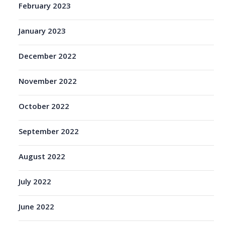
February 2023
January 2023
December 2022
November 2022
October 2022
September 2022
August 2022
July 2022
June 2022