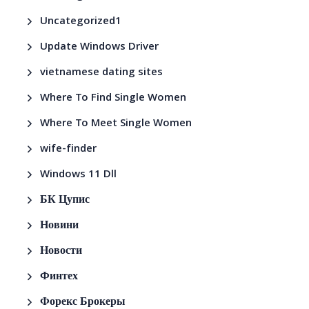
Uncategorized1
Update Windows Driver
vietnamese dating sites
Where To Find Single Women
Where To Meet Single Women
wife-finder
Windows 11 Dll
БК Цупис
Новини
Новости
Финтех
Форекс Брокеры