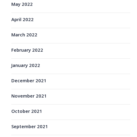
May 2022
April 2022
March 2022
February 2022
January 2022
December 2021
November 2021
October 2021
September 2021