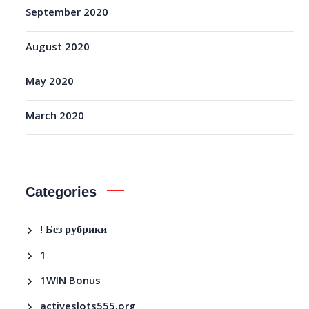
September 2020
August 2020
May 2020
March 2020
Categories
! Без рубрики
1
1WIN Bonus
activeslots555.org