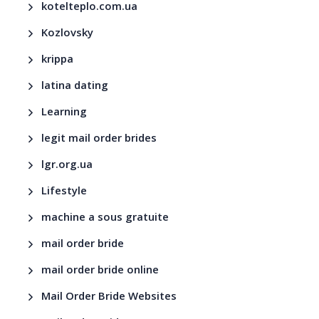
kotelteplo.com.ua
Kozlovsky
krippa
latina dating
Learning
legit mail order brides
lgr.org.ua
Lifestyle
machine a sous gratuite
mail order bride
mail order bride online
Mail Order Bride Websites