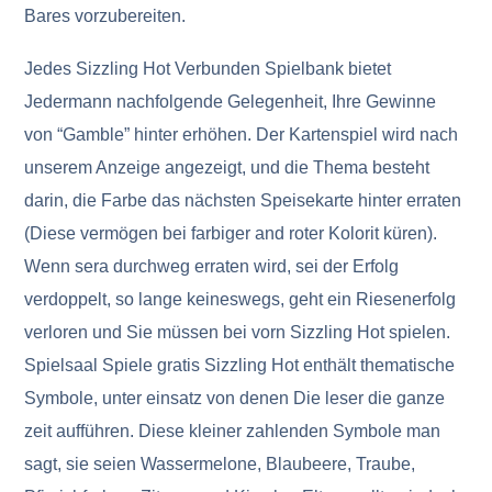
Bares vorzubereiten.
Jedes Sizzling Hot Verbunden Spielbank bietet
Jedermann nachfolgende Gelegenheit, Ihre Gewinne
von “Gamble” hinter erhöhen. Der Kartenspiel wird nach
unserem Anzeige angezeigt, und die Thema besteht
darin, die Farbe das nächsten Speisekarte hinter erraten
(Diese vermögen bei farbiger and roter Kolorit küren).
Wenn sera durchweg erraten wird, sei der Erfolg
verdoppelt, so lange keineswegs, geht ein Riesenerfolg
verloren und Sie müssen bei vorn Sizzling Hot spielen.
Spielsaal Spiele gratis Sizzling Hot enthält thematische
Symbole, unter einsatz von denen Die leser die ganze
zeit aufführen. Diese kleiner zahlenden Symbole man
sagt, sie seien Wassermelone, Blaubeere, Traube,