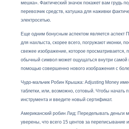
мешка». Фактический значок покажет вам грудь п
перевозчик средств, катушка для наживки фактич
электросетью.
Еще одним бонусным аспектом является аспект П
для нахлыста, скорее всего, погружают иконки, п
свежее изображение, которое просматривается, п
обычный символ может ощущаться внутри самой п
помощью совершенно нового изображения с бол
Чудо-мальчик Робин Крышка: Adjusting Money име
таблетки, или, возможно, сотовый. Чтобы начать 
инструмента и введите новый сертификат.
Американский робин Лид: Переделывать деньги м
уверены, что всего 15 центов за переписывание 