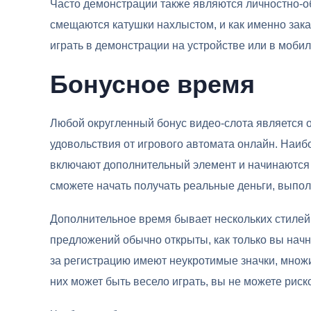
Часто демонстрации также являются личностно-о
смещаются катушки нахлыстом, и как именно за
играть в демонстрации на устройстве или в моби
Бонусное время
Любой округленный бонус видео-слота является 
удовольствия от игрового автомата онлайн. Наи
включают дополнительный элемент и начинаются с
сможете начать получать реальные деньги, выпо
Дополнительное время бывает нескольких стилей.
предложений обычно открыты, как только вы начне
за регистрацию имеют неукротимые значки, множ
них может быть весело играть, вы не можете риск