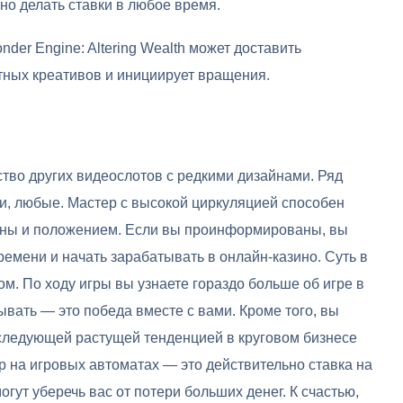
но делать ставки в любое время.
der Engine: Altering Wealth может доставить
тных креативов и инициирует вращения.
во других видеослотов с редкими дизайнами. Ряд
ги, любые. Мастер с высокой циркуляцией способен
щины и положением. Если вы проинформированы, вы
ремени и начать зарабатывать в онлайн-казино. Суть в
м. По ходу игры вы узнаете гораздо больше об игре в
ывать — это победа вместе с вами. Кроме того, вы
ь следующей растущей тенденцией в круговом бизнесе
гр на игровых автоматах — это действительно ставка на
гут уберечь вас от потери больших денег. К счастью,