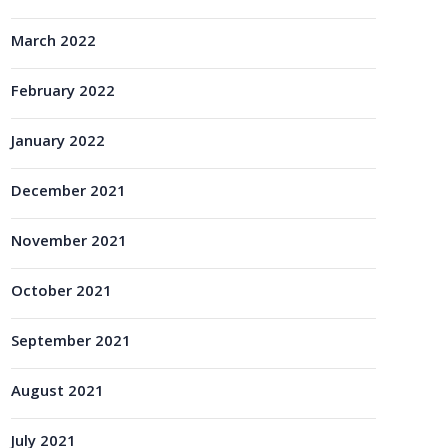
March 2022
February 2022
January 2022
December 2021
November 2021
October 2021
September 2021
August 2021
July 2021