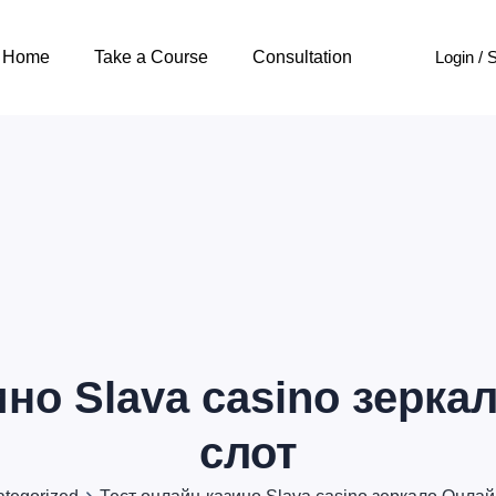
Login / 
Home
Take a Course
Consultation
ино Slava casino зерка
слот