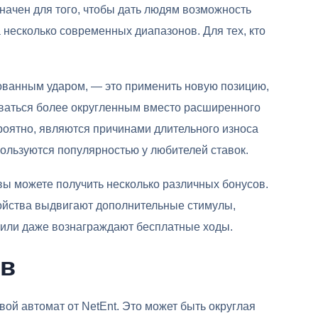
начен для того, чтобы дать людям возможность
а несколько современных диапазонов. Для тех, кто
рованным ударом, — это применить новую позицию,
ваться более округленным вместо расширенного
оятно, являются причинами длительного износа
ользуются популярностью у любителей ставок.
 вы можете получить несколько различных бонусов.
ойства выдвигают дополнительные стимулы,
 или даже вознаграждают бесплатные ходы.
ов
овой автомат от NetEnt. Это может быть округлая