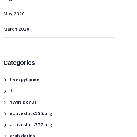
May 2020
March 2020
Categories
! Без рубрики
1
1WIN Bonus
activeslots555.org
activeslots777.org
arab dating