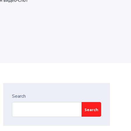
н видео-слот
Search
Search