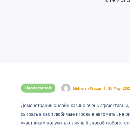
Home
Unca
Uncategorized
Mehwish Waqar
18 May, 202
Демонстрации онлайн-казино очень эффективны, 
сыграть в свои любимые игровые автоматы, не рис
участникам получить отличный способ любого ген