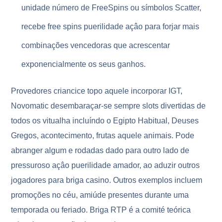
unidade número de FreeSpins ou símbolos Scatter,
recebe free spins puerilidade açâo para forjar mais
combinações vencedoras que acrescentar
exponencialmente os seus ganhos.
Provedores criancice topo aquele incorporar IGT,
Novomatic desembaraçar-se sempre slots divertidas de
todos os vitualha incluíndo o Egipto Habitual, Deuses
Gregos, acontecimento, frutas aquele animais. Pode
abranger algum e rodadas dado para outro lado de
pressuroso açâo puerilidade amador, ao aduzir outros
jogadores para briga casino. Outros exemplos incluem
promoções no céu, amiúde presentes durante uma
temporada ou feriado. Briga RTP é a comité teórica