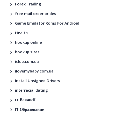
Forex Trading
free mail order brides
Game Emulator Roms For Android
Health
hookup online
hookup sites
iclub.com.ua
ilovemybaby.com.ua
Install Unsigned Drivers
interracial dating
IT Вакансії
IT Образование