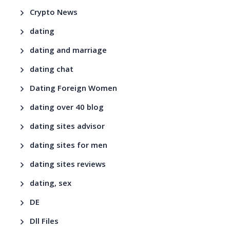
Crypto News
dating
dating and marriage
dating chat
Dating Foreign Women
dating over 40 blog
dating sites advisor
dating sites for men
dating sites reviews
dating, sex
DE
Dll Files