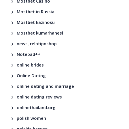
Mostbet Casino
Mostbet in Russia
Mostbet kazinosu
Mostbet kumarhanesi
news, relatipnshop
Notepad++
online brides
Online Dating
online dating and marriage
online dating reviews
onlinethailand.org
polish women