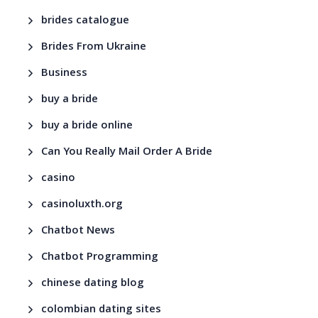
brides catalogue
Brides From Ukraine
Business
buy a bride
buy a bride online
Can You Really Mail Order A Bride
casino
casinoluxth.org
Chatbot News
Chatbot Programming
chinese dating blog
colombian dating sites