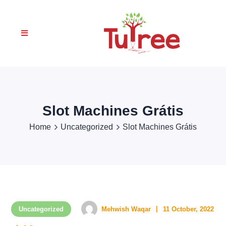
Slot Machines Grátis
Home
Uncategorized
Slot Machines Grátis
Uncategorized
Mehwish Waqar
11 October, 2022